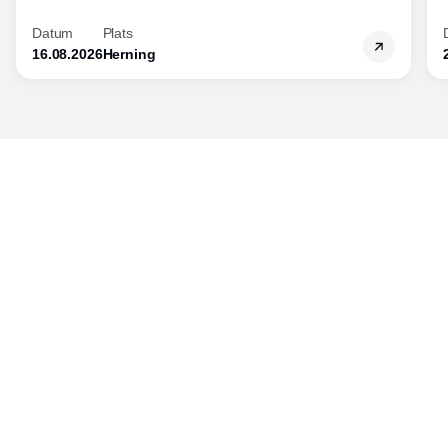
Datum
Plats
16.08.2026
Herning
Publisher
Horisont Gruppen a/s
Strandlodsvej 44
2300 København S
Telefon:
53506060
www.horisontgruppen.dk