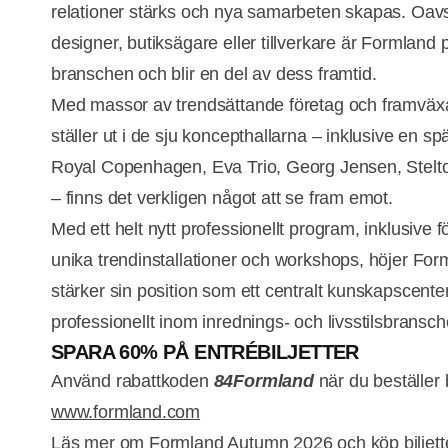
relationer stärks och nya samarbeten skapas. Oavs
designer, butiksägare eller tillverkare är Formland
branschen och blir en del av dess framtid.
Med massor av trendsättande företag och framvä
ställer ut i de sju koncepthallarna – inklusive en
Royal Copenhagen, Eva Trio, Georg Jensen, Stelt
– finns det verkligen något att se fram emot.
Med ett helt nytt professionellt program, inklusive f
unika trendinstallationer och workshops, höjer For
stärker sin position som ett centralt kunskapscenter
professionellt inom inrednings- och livsstilsbransch
SPARA 60% PÅ ENTRÉBILJETTER
Använd rabattkoden
84Formland
när du beställer b
www.formland.com
Läs mer om Formland Autumn 2026 och köp biljet