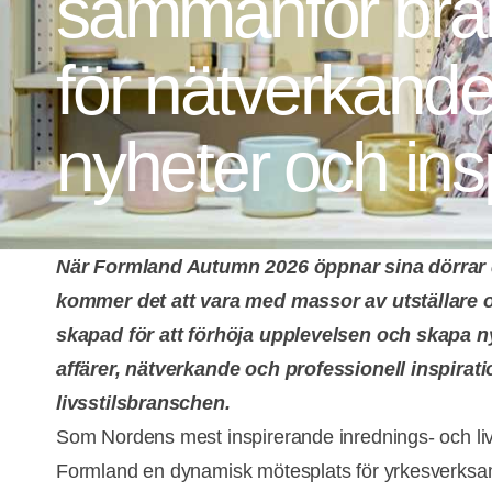
sammanför bra
för nätverkande
nyheter och ins
När Formland Autumn 2026 öppnar sina dörrar 
kommer det att vara med massor av utställare o
skapad för att förhöja upplevelsen och skapa n
affärer, nätverkande och professionell inspirati
livsstilsbranschen.
Som Nordens mest inspirerande inrednings- och li
Formland en dynamisk mötesplats för yrkesverksam