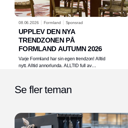
08.06.2026
Formland
Sponsrad
UPPLEV DEN NYA
TRENDZONEN PÅ
FORMLAND AUTUMN 2026
Varje Formland har sin egen trendzon! Alltid
nytt. Alltid annorlunda. ALLTID full av
inspiration som du kan ta direkt med dig in i
ditt arbete. Formland hösten 2026 blir inget
Se fler teman
undantag, och vi ser fram emot att välkomna
dig in i "Analog ... en butik" 16-18 augusti.