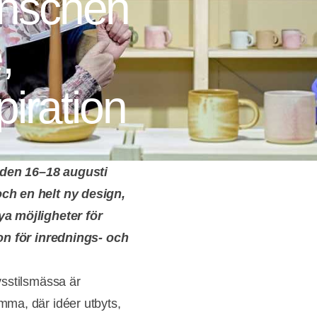
nschen
,
piration
den 16–18 augusti
ch en helt ny design,
ya möjligheter för
on för inrednings- och
vsstilsmässa är
ma, där idéer utbyts,