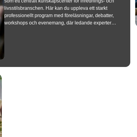
som ett centralt kunskapscenter för inrednings- och
livsstilsbranschen. Här kan du uppleva ett starkt
professionellt program med föreläsningar, debatter,
workshops och evenemang, där ledande experter
delar med sig av den senaste kunskapen om AI,
konsumentbeteende och säsongens viktigaste
trender.