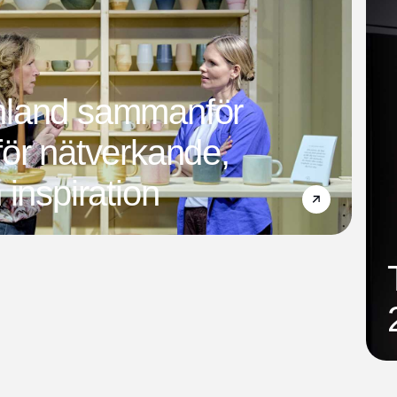
mland sammanför
ör nätverkande,
 inspiration