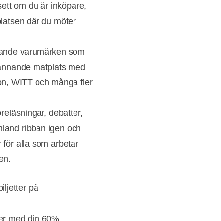
ett om du är inköpare,
 platsen där du möter
xande varumärken som
 spännande matplats med
on, WITT och många fler
öreläsningar, debatter,
mland ribban igen och
 för alla som arbetar
en.
iljetter på
ter med din 60%