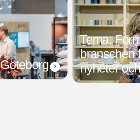
Tema: For
branschen f
 Göteborg
nyheter och