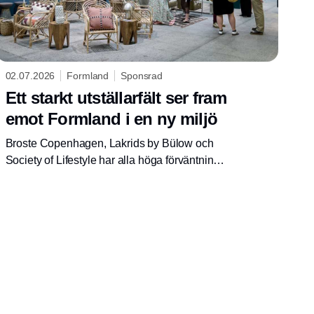
02.07.2026
Formland
Sponsrad
Ett starkt utställarfält ser fram
emot Formland i en ny miljö
Broste Copenhagen, Lakrids by Bülow och
Society of Lifestyle har alla höga förväntningar
på nästa upplaga av Formland, som kommer
att ha en helt ny halldesign. Formland Autumn
kommer att äga rum på MCH Messecenter
Herning 16-18 augusti 2026.