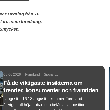
er Herning från 16–
llare inom Inredning,
& Smycken.
08.06.2026
Formland
Sponsrad
Få de viktigaste insikterna om
trender, konsumenter och framtiden
I augusti – 16-18 augusti – kommer Formland
återigen att höja ribban och befästa sin position