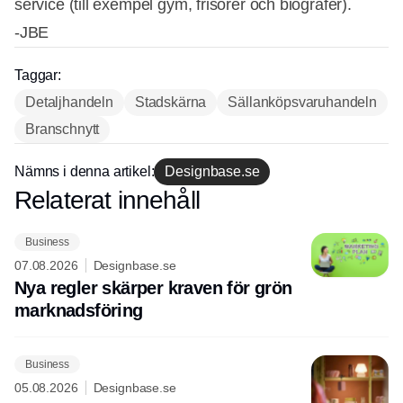
service (till exempel gym, frisörer och biografer).
-JBE
Taggar:
Detaljhandeln
Stadskärna
Sällanköpsvaruhandeln
Branschnytt
Annons
Nämns i denna artikel:
Designbase.se
Relaterat innehåll
Annons
Business
07.08.2026
Designbase.se
Nya regler skärper kraven för grön
marknadsföring
Business
05.08.2026
Designbase.se