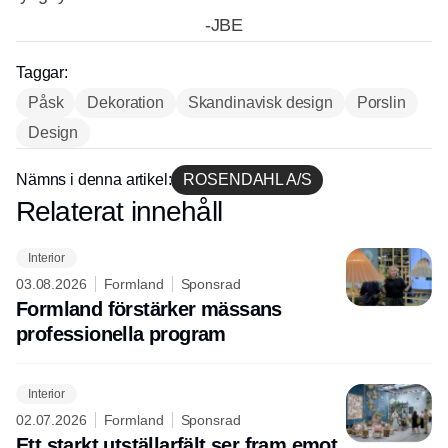
-JBE
Taggar:
Påsk
Dekoration
Skandinavisk design
Porslin
Annons
Design
Nämns i denna artikel:
ROSENDAHL A/S
Relaterat innehåll
Annons
Interior
03.08.2026
Formland
Sponsrad
Formland förstärker mässans
professionella program
Interior
02.07.2026
Formland
Sponsrad
Ett starkt utställarfält ser fram emot