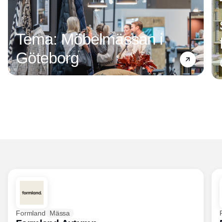
Tema: Möbelmässan i
Göteborg
Formland
Mässa