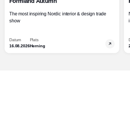
Formland Autumn
The most inspiring Nordic interior & design trade
show
Datum
Plats
16.08.2026
Herning
Publisher
Horisont Gruppen a/s
Strandlodsvej 44