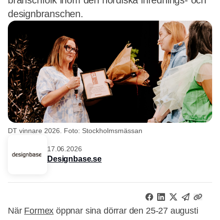
branschfolk inom den nordiska inrednings- och
designbranschen.
DT vinnare 2026. Foto: Stockholmsmässan
17.06.2026
Designbase.se
När
Formex
öppnar sina dörrar den 25-27 augusti