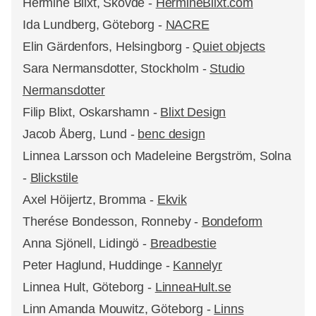
Hermine Blixt, Skövde -
HermineBlixt.com
Ida Lundberg, Göteborg -
NACRE
Elin Gärdenfors, Helsingborg -
Quiet objects
Sara Nermansdotter, Stockholm -
Studio
Nermansdotter
Filip Blixt, Oskarshamn -
Blixt Design
Jacob Åberg, Lund -
benc design
Linnea Larsson och Madeleine Bergström, Solna
-
Blickstile
Axel Höijertz, Bromma -
Ekvik
Therése Bondesson, Ronneby -
Bondeform
Anna Sjönell, Lidingö -
Breadbestie
Peter Haglund, Huddinge -
Kannelyr
Linnea Hult, Göteborg -
LinneaHult.se
Linn Amanda Mouwitz, Göteborg -
Linns