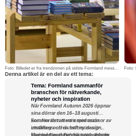
Foto: Billedet er fra trendzonen på sidste Formland messe i januar 2026
Denna artikel är en del av ett tema:
Tema: Formland sammanför
branschen för nätverkande,
nyheter och inspiration
När Formland Autumn 2026 öppnar
sina dörrar den 16–18 augusti
kommer det att vara med massor av
Som Nordens mest inspirerande
utställare och en helt ny design,
inrednings- och livsstilsmässa är
skapad för att förhöja upplevelsen
Formland en dynamisk mötesplats för
Med massor av trendsättande företag