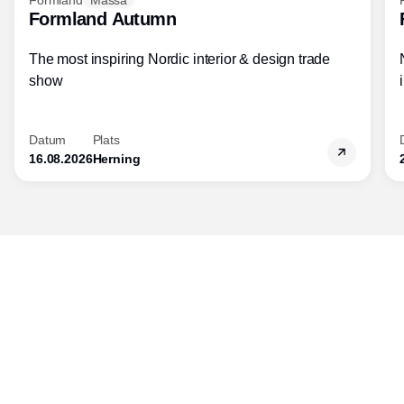
Formland Autumn
The most inspiring Nordic interior & design trade
show
Datum
Plats
16.08.2026
Herning
Publisher
Horisont Gruppen a/s
Strandlodsvej 44