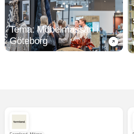
Tema: Möbelmässan i
Göteborg
Formland
Mässa