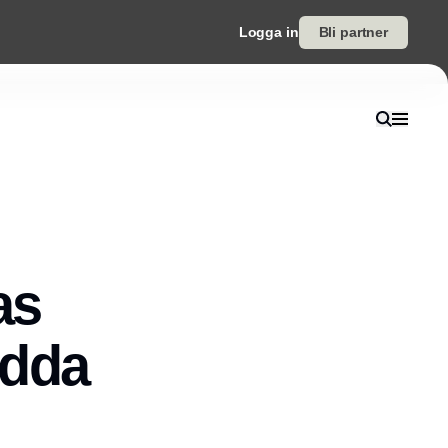
Logga in
Bli partner
as
edda