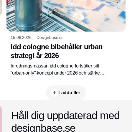
15.06.2026
Designbase.se
idd cologne bibehåller urban
strategi år 2026
Inredningsmässan idd cologne fortsätter sitt
”urban-only”-koncept under 2026 och stärker
samtidigt sitt samarbete med ORGATEC.
Detta kommer att skapa nya synergier mellan
Ladda fler
segmenten bostäder, entreprenad och
arbetsmiljö.
Annons
Håll dig uppdaterad med
designbase.se