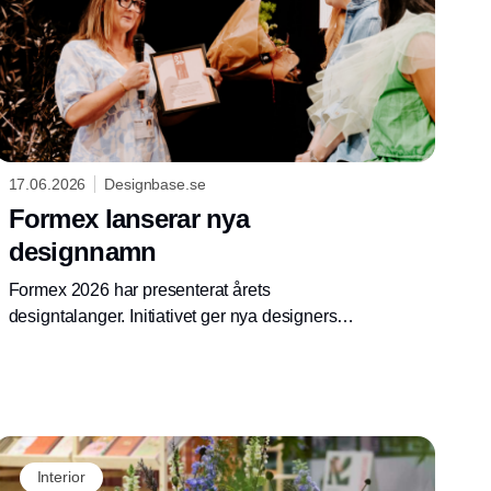
17.06.2026
Designbase.se
Formex lanserar nya
designnamn
Formex 2026 har presenterat årets
designtalanger. Initiativet ger nya designers
en plattform till inköpare, tillverkare och
branschfolk inom den nordiska inrednings-
och designbranschen.
Interior