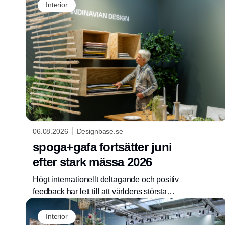
Interior
06.08.2026
Designbase.se
spoga+gafa fortsätter juni
efter stark mässa 2026
Högt internationellt deltagande och positiv
feedback har lett till att världens största
trädgårdslivsstils- och grillmässa permanent
behållit juni som sitt hålldatum.
Interior