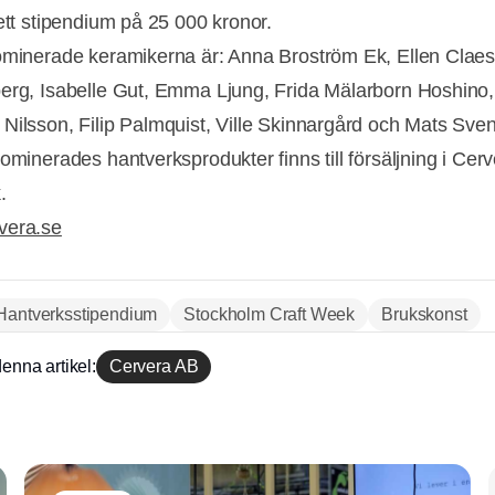
 ett stipendium på 25 000 kronor.
ominerade keramikerna är: Anna Broström Ek, Ellen Clae
erg, Isabelle Gut, Emma Ljung, Frida Mälarborn Hoshino,
Nilsson, Filip Palmquist, Ville Skinnargård och Mats Sve
nominerades hantverksprodukter finns till försäljning i Cer
.
vera.se
Hantverksstipendium
Stockholm Craft Week
Brukskonst
enna artikel:
Cervera AB
Annons
Annons