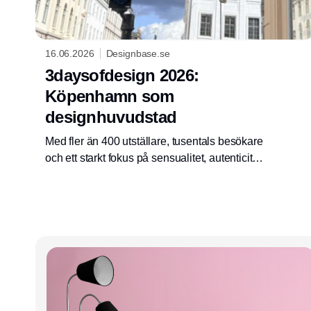
16.06.2026
Designbase.se
3daysofdesign 2026:
Köpenhamn som
designhuvudstad
Med fler än 400 utställare, tusentals besökare
och ett starkt fokus på sensualitet, autenticitet
och material som varar livet ut, visade
3daysofdesign 2026 att design inte längre
bara handlar om föremål. Det handlar om
upplevelser, gemenskap och att skapa
produkter med mening.