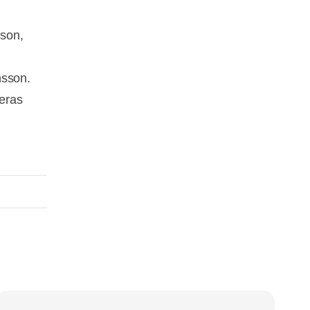
sson,
nsson.
veras