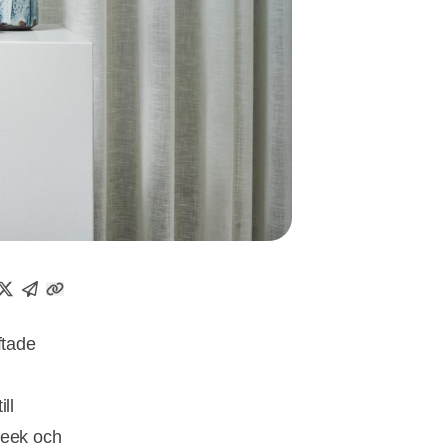
ftade
ll
Week och