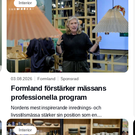
Interior
03.08.2026
Formland
Sponsrad
Formland förstärker mässans
professionella program
Nordens mest inspirerande inrednings- och
livsstilsmässa stärker sin position som en
stark professionell mötesplats och viktigt
kunskapscentrum. Formland Autumn, som
Interior