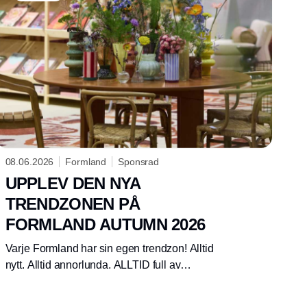
08.06.2026
Formland
Sponsrad
UPPLEV DEN NYA
TRENDZONEN PÅ
FORMLAND AUTUMN 2026
Varje Formland har sin egen trendzon! Alltid
nytt. Alltid annorlunda. ALLTID full av
inspiration som du kan ta direkt med dig in i
ditt arbete. Formland hösten 2026 blir inget