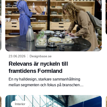
äger rum på MCH Messecenter Herning 16-
18 augusti 2026, erbjuder ett exklusivt
tredagarsprogram med massor av nya
föreläsningar, workshops, paneldebatter och
utställningar.
23.06.2026
Designbase.se
Relevans är nyckeln till
framtidens Formland
En ny halldesign, starkare sammanhållning
mellan segmenten och fokus på branschens
aktuella behov kommer att stärka Formlands
position. Projektledaren Flemming Andersen
ser relevans som den viktigaste
Interior