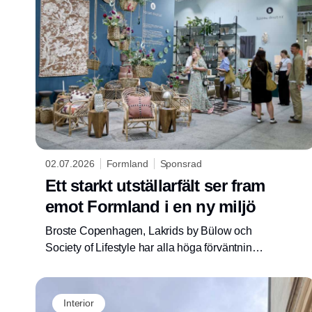
02.07.2026
Formland
Sponsrad
Ett starkt utställarfält ser fram
emot Formland i en ny miljö
Broste Copenhagen, Lakrids by Bülow och
Society of Lifestyle har alla höga förväntningar
på nästa upplaga av Formland, som kommer
att ha en helt ny halldesign. Formland Autumn
kommer att äga rum på MCH Messecenter
Interior