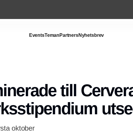
Events
Teman
Partners
Nyhetsbrev
Annons
inerade till Cerver
rksstipendium uts
rsta oktober