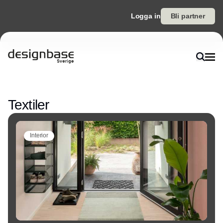
Logga in
Bli partner
Annons
Textiler
Interior