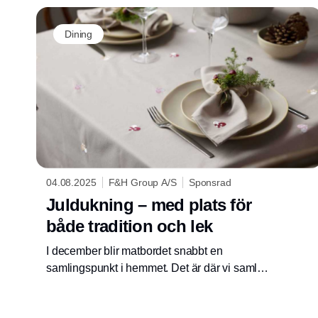
Dining
04.08.2025
F&H Group A/S
Sponsrad
Juldukning – med plats för
både tradition och lek
I december blir matbordet snabbt en
samlingspunkt i hemmet. Det är där vi samlas
för julluncher, äppelpajer, adventsmys och inte
minst själva julmiddagen – och därför ska