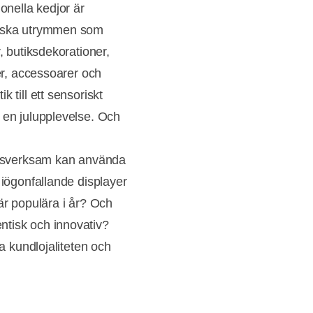
onella kedjor är
siska utrymmen som
, butiksdekorationer,
ner, accessoarer och
 till ett sensoriskt
 en julupplevelse. Och
rkesverksam kan använda
 iögonfallande displayer
är populära i år? Och
ntisk och innovativ?
ka kundlojaliteten och