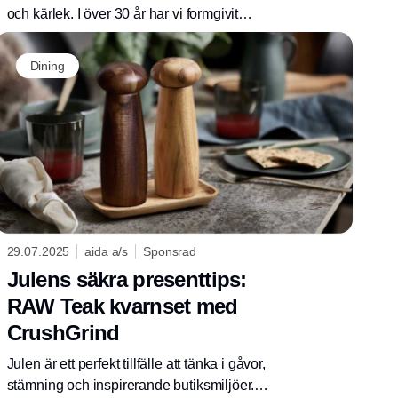
och kärlek. I över 30 år har vi formgivit
kollektioner för årets alla högtider, kollektioner
som skapat både minnen och glädje. Vi
Dining
brinner för design och är stolta över våra
skickliga formgivare.
29.07.2025
aida a/s
Sponsrad
Julens säkra presenttips:
RAW Teak kvarnset med
CrushGrind
Julen är ett perfekt tillfälle att tänka i gåvor,
stämning och inspirerande butiksmiljöer.