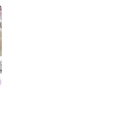
formgivare, konstnärer och designers som
delar vår kärlek till traditioner, högtider och det
skandinaviska formspråket. Våra produkter
bär på historier och de är redo att bli en del av
dina egna. Med dem vill vi bidra till glädje,
minnen och traditioner som lever vidare, från
en högtid till en annan, i flera generationer
framöver.