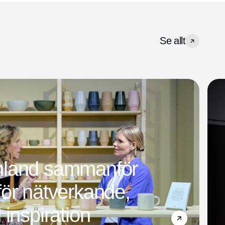
Se allt
mland sammanför
ör nätverkande,
 inspiration