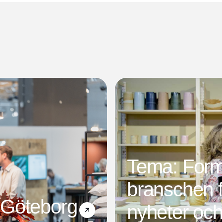
Tema: For
branschen f
 Göteborg
nyheter och