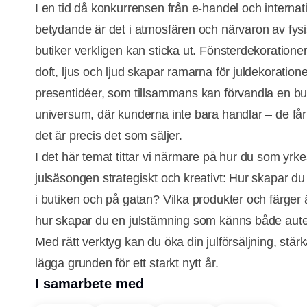
I en tid då konkurrensen från e-handel och internati
betydande är det i atmosfären och närvaron av fy
butiker verkligen kan sticka ut. Fönsterdekorationer
doft, ljus och ljud skapar ramarna för juldekoratio
presentidéer, som tillsammans kan förvandla en butik
universum, där kunderna inte bara handlar – de får
det är precis det som säljer.
I det här temat tittar vi närmare på hur du som y
julsäsongen strategiskt och kreativt: Hur skapar du
i butiken och på gatan? Vilka produkter och färger 
hur skapar du en julstämning som känns både aute
Med rätt verktyg kan du öka din julförsäljning, stär
lägga grunden för ett starkt nytt år.
I samarbete med