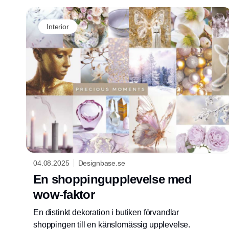
även stämningen runt bordet vara något
speciellt.
Interior
04.08.2025
Designbase.se
En shoppingupplevelse med
wow-faktor
En distinkt dekoration i butiken förvandlar
shoppingen till en känslomässig upplevelse.