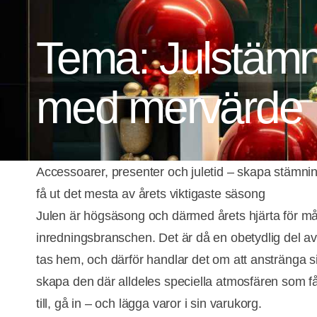
Tema: Julstämn
med mervärde
Accessoarer, presenter och juletid – skapa stämnin
få ut det mesta av årets viktigaste säsong
Julen är högsäsong och därmed årets hjärta för m
inredningsbranschen. Det är då en obetydlig del a
tas hem, och därför handlar det om att anstränga si
skapa den där alldeles speciella atmosfären som f
till, gå in – och lägga varor i sin varukorg.