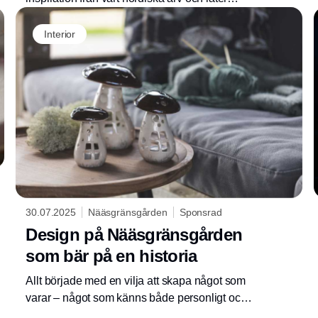
skickliga formgivare skapa kollektioner som
Annons
förenar ett tidlöst uttryck med en modern
Interior
känsla. Varje produkt är framtagen för att
sprida glädje – från det dukade bordet till
dekorationer som förgyller både högtider och
vardag.
30.07.2025
Nääsgränsgården
Sponsrad
Design på Nääsgränsgården
som bär på en historia
Allt började med en vilja att skapa något som
varar – något som känns både personligt och
tidlöst. Vi har sedan starten samarbetat med