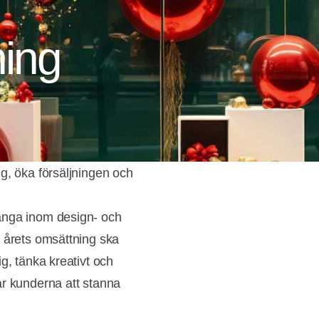
ing
g, öka försäljningen och
ånga inom design- och
v årets omsättning ska
g, tänka kreativt och
år kunderna att stanna