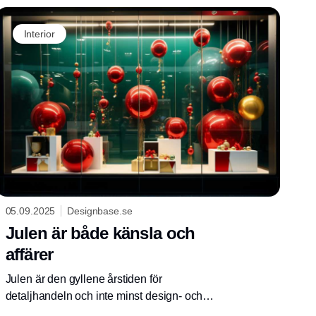
Kunderna letar efter något speciellt, och det
visuella uttrycket i butiken kan spela en viktig
Interior
roll. När funktionella presenter kombineras
med naturliga material och genomtänkt design
uppstår möjligheten att skapa helheter som
både väcker uppmärksamhet och ökar
försäljningen.
05.09.2025
Designbase.se
Julen är både känsla och
affärer
Julen är den gyllene årstiden för
detaljhandeln och inte minst design- och
inredningsbranschen. En årstid då både