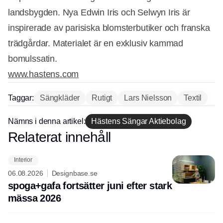
landsbygden. Nya Edwin Iris och Selwyn Iris är
inspirerade av parisiska blomsterbutiker och franska
trädgårdar. Materialet är en exklusiv kammad
bomulssatin.
www.hastens.com
Taggar:
Sängkläder
Rutigt
Lars Nielsson
Textil
Nämns i denna artikel:
Hästens Sängar Aktiebolag
Annons
Relaterat innehåll
Annons
Interior
06.08.2026
Designbase.se
spoga+gafa fortsätter juni efter stark
mässa 2026