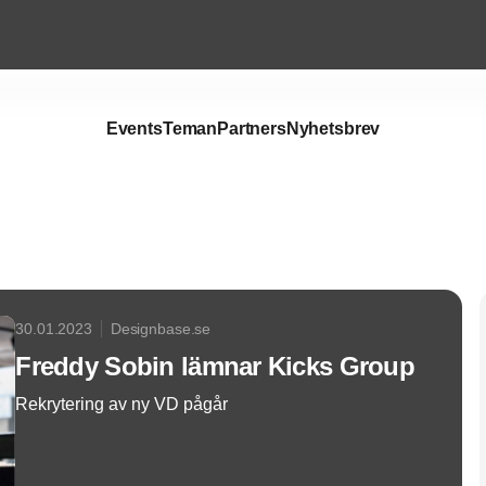
Events
Teman
Partners
Nyhetsbrev
Annons
30.01.2023
Designbase.se
Freddy Sobin lämnar Kicks Group
Rekrytering av ny VD pågår