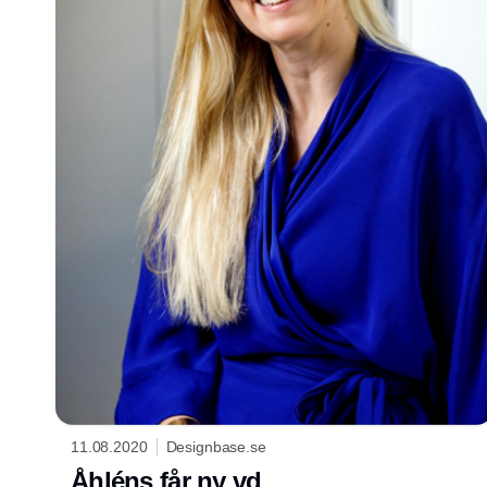
11.08.2020
Designbase.se
Åhléns får ny vd