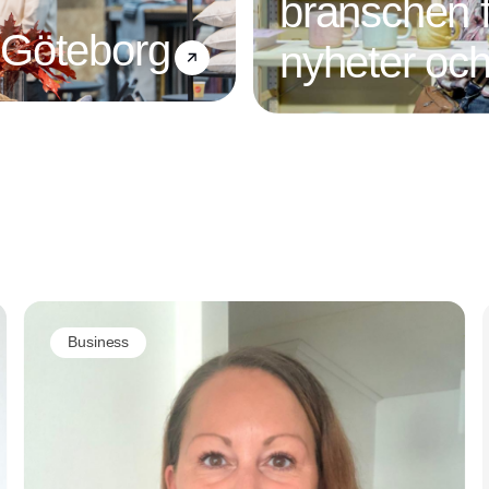
branschen f
 Göteborg
nyheter och
Annons
Business