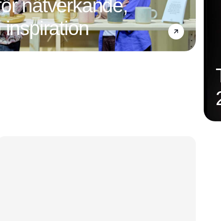
ör nätverkande,
 inspiration