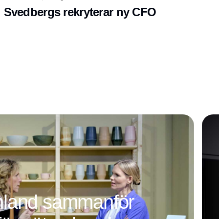
Svedbergs rekryterar ny CFO
mland sammanför