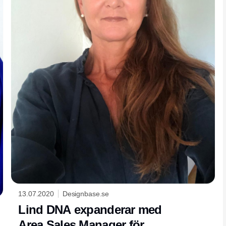
13.07.2020
Designbase.se
Lind DNA expanderar med
Area Sales Manager för