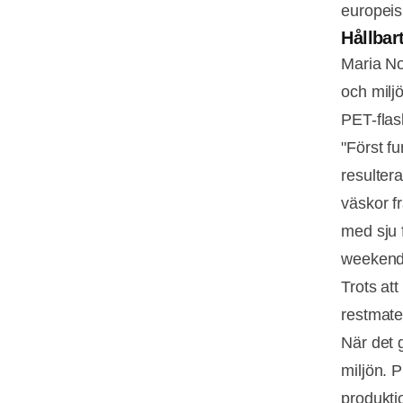
europeis
Hållbar
Maria No
och miljö
PET-flas
"Först f
resulter
väskor f
med sju 
weekendb
Trots att
restmate
När det g
miljön. P
produkti