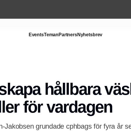
Events
Teman
Partners
Nyhetsbrev
Annons
l skapa hållbara vä
ler för vardagen
h-Jakobsen grundade cphbags för fyra år 