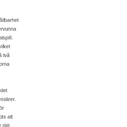
ållbarhet
tervunna
spill.
ilket
å två
orna
 det
ssärer.
ör
ots att
rätt.