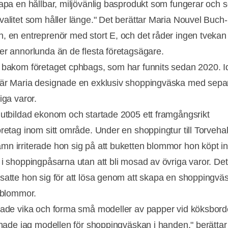
kapa en hållbar, miljövänlig basprodukt som fungerar och 
valitet som håller länge." Det berättar Maria Nouvel Buch-
, en entreprenör med stort E, och det råder ingen tvekan
er annorlunda än de flesta företagsägare.
 bakom företaget cphbags, som har funnits sedan 2020. I
är Maria designade en exklusiv shoppingväska med separ
iga varor.
 utbildad ekonom och startade 2005 ett framgångsrikt
öretag inom sitt område. Under en shoppingtur till Torvehal
n irriterade hon sig på att buketten blommor hon köpt i
Annons
 i shoppingpåsarna utan att bli mosad av övriga varor. Det
satte hon sig för att lösa genom att skapa en shoppingv
r blommor.
jade vika och forma små modeller av papper vid köksbord
t hade jag modellen för shoppingväskan i handen," berättar