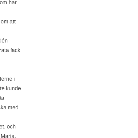
som har
 om att
dén
ata fack
lerne i
nte kunde
ta
äska med
et, och
 Maria.