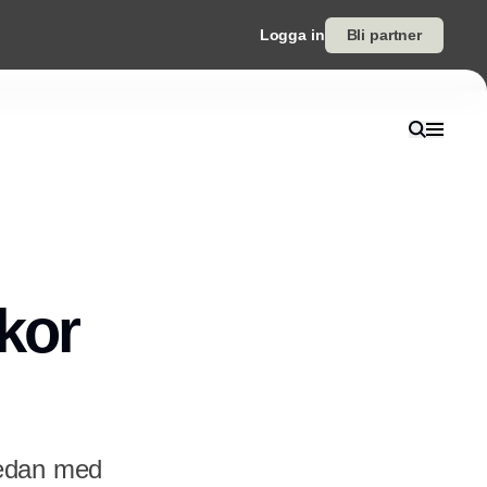
Logga in
Bli partner
skor
sedan med