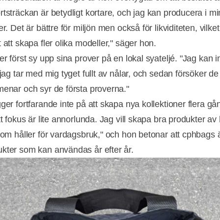
rtsträckan är betydligt kortare, och jag kan producera i m
er. Det är bättre för miljön men också för likviditeten, vilke
 att skapa fler olika modeller," säger hon.
er först sy upp sina prover på en lokal syateljé. "Jag kan i
 jag tar med mig tyget fullt av nålar, och sedan försöker de
menar och syr de första proverna."
gger fortfarande inte på att skapa nya kollektioner flera g
tt fokus är lite annorlunda. Jag vill skapa bra produkter av
 som håller för vardagsbruk," och hon betonar att cphbags 
kter som kan användas år efter år.