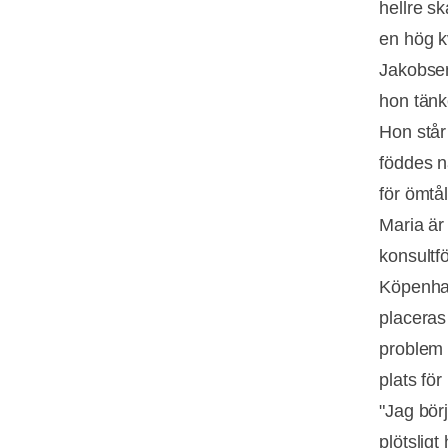
hellre s
en hög k
Jakobsen
hon tänk
Hon står
föddes n
för ömtål
Maria är
konsultf
Köpenham
placeras
problem 
plats fö
"Jag bör
plötslig