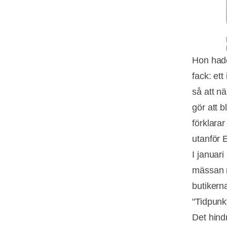
Hon hade
fack: et
så att nä
gör att 
förklara
utanför 
I januar
mässan m
butikern
"Tidpunkt
Det hind