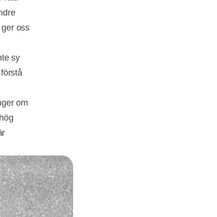
indre
t ger oss
nte sy
 förstå
ånger om
 hög
är