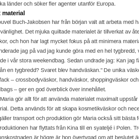
ka länder och söker fler agenter utanför Europa.
t material
uvel Buch-Jakobsen har från början valt att arbeta med h
vänlighet. Det mjuka quiltade materialet är tillverkat av å
kor, och hon har lagt mycket fokus på att minimera material
underade jag på vad jag kunde göra med en hel tygbredd, v
ade i vår stora weekendbag. Sedan undrade jag: Kan jag f
rån en tygbredd? Svaret blev handväskan." De unika väsk
fack – crossbodyväskor, handväskor, shoppingväskor och
ags – ger en god överblick över innehållet.
 Maria gör allt för att använda materialet maximalt uppstår
rial. Detta används för att skapa kosmetikväskor och nece
äller transport och produktion gör Maria också sitt bästa f
roduktionen har flyttats från Kina till en syateljé i Polen. Tr
onskostnaden är högre är hon övertygad om att beslutet är 