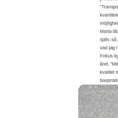
"Transpo
kvantitet
möjlighet
Maria låt
själv, så
vad jag 
Fokus li
året. "Mi
kvalitet
basprodu