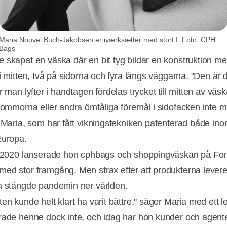
Maria Nouvel Buch-Jakobsen er iværksætter med stort I. Foto: CPH
Bags
 skapat en väska där en bit tyg bildar en konstruktion me
t i mitten, två på sidorna och fyra längs väggarna. "Den är
r man lyfter i handtagen fördelas trycket till mitten av väsk
blommorna eller andra ömtåliga föremål i sidofacken inte 
r Maria, som har fått vikningstekniken patenterad både in
Europa.
i 2020 lanserade hon cphbags och shoppingväskan på Fo
ed stor framgång. Men strax efter att produkterna leverer
a stängde pandemin ner världen.
en kunde helt klart ha varit bättre," säger Maria med ett 
rade henne dock inte, och idag har hon kunder och agenter