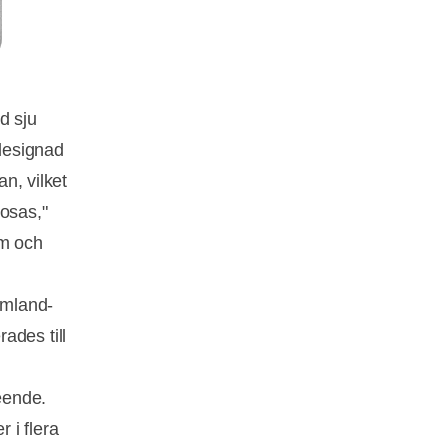
d sju
 designad
an, vilket
mosas,"
om och
rmland-
ades till
leende.
 i flera