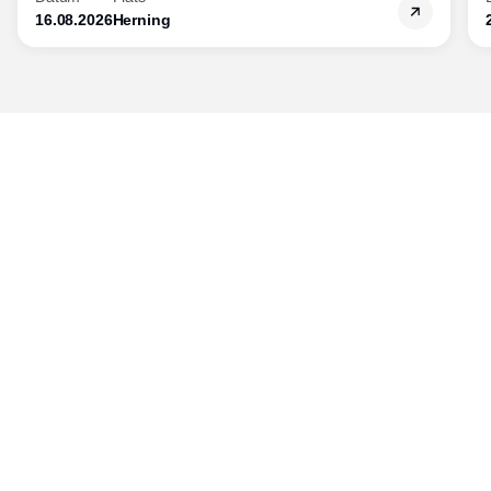
16.08.2026
Herning
Publisher
Horisont Gruppen a/s
Strandlodsvej 44
2300 København S
Telefon:
53506060
www.horisontgruppen.dk
Innehåll