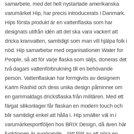
samarbete, med det helt nystartade amerikanska
varumärket Hip, har precis introducerats i Danmark.
Hips första produkt är en vattenflaska som har
designats utifrån idén att det ska vara vackert att
dricka kranvatten, samtidigt som man vill hjälpa folk i
nöd. Hip samarbetar med organisationen Water for
People, så att för varje flaska som säljs, doneras det
två dagars vattenförbrukning till en behövande
person. Vattenflaskan har formgivits av designern
Karim Rashid och dess unika design påminner om
en gammaldags dricksflaska från militären. Med ett
färgat silikonlager får flaskan en modern touch och
blir samtidigt enkel att hålla i. Hip smälter väl in i
varumärkesportföljen hos BRIX Design, då även här
funktionen är avgörande – tätt följt av att göra en