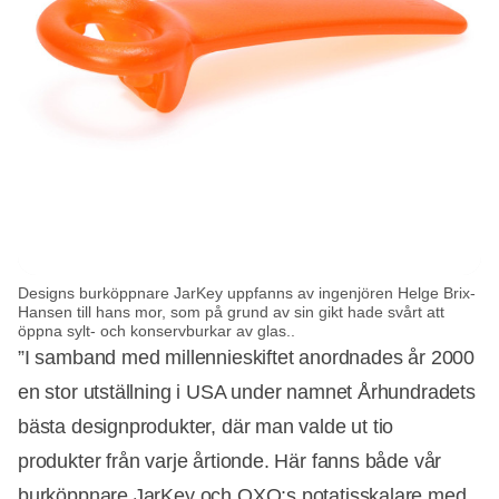
Designs burköppnare JarKey uppfanns av ingenjören Helge Brix-
Hansen till hans mor, som på grund av sin gikt hade svårt att
öppna sylt- och konservburkar av glas..
”I samband med millennieskiftet anordnades år 2000
en stor utställning i USA under namnet Århundradets
bästa designprodukter, där man valde ut tio
produkter från varje årtionde. Här fanns både vår
burköppnare JarKey och OXO:s potatisskalare med