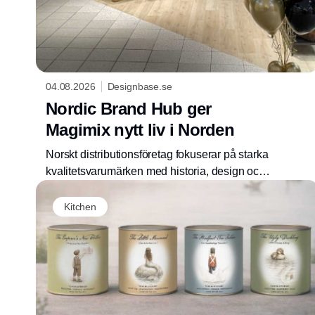
04.08.2026
Designbase.se
Nordic Brand Hub ger
Magimix nytt liv i Norden
Norskt distributionsföretag fokuserar på starka
kvalitetsvarumärken med historia, design och
lång livslängd. Med övertagandet av Magimix
agenturet Norden tar Nordic Brand Hub
Kitchen
ytterligare ett steg mot sin ambition att bli en
av regionens ledande partners för
premiumvarumärken för köket.