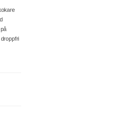
nkokare
ed
 på
droppfri
.