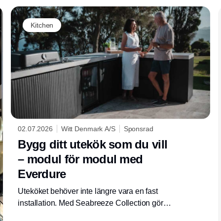
Kitchen
02.07.2026
Witt Denmark A/S
Sponsrad
Bygg ditt utekök som du vill
– modul för modul med
Everdure
Uteköket behöver inte längre vara en fast
installation. Med Seabreeze Collection gör
Everdure det möjligt att skapa en lösning som