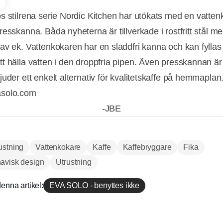
s stilrena serie Nordic Kitchen har utökats med en vatte
resskanna. Båda nyheterna är tillverkade i rostfritt stål m
av ek. Vattenkokaren har en sladdfri kanna och kan fyllas
t hälla vatten i den droppfria pipen. Även presskannan är 
uder ett enkelt alternativ för kvalitetskaffe på hemmaplan
solo.com
-JBE
ustning
Vattenkokare
Kaffe
Kaffebryggare
Fika
Annons
avisk design
Utrustning
enna artikel:
EVA SOLO - benyttes ikke
Annons