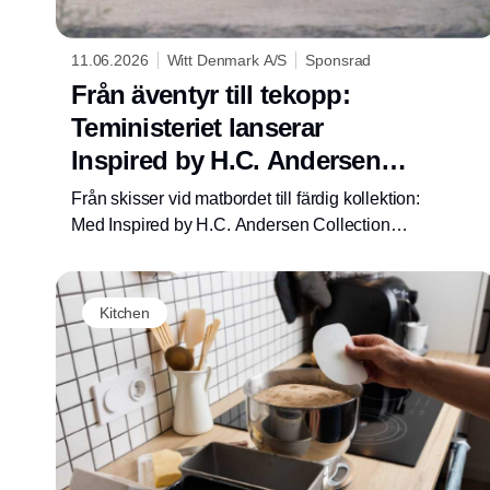
11.06.2026
Witt Denmark A/S
Sponsrad
Från äventyr till tekopp:
Teministeriet lanserar
Inspired by H.C. Andersen
Collection
Från skisser vid matbordet till färdig kollektion:
Med Inspired by H.C. Andersen Collection
förenar Teministeriet danskt kulturarv,
hantverk och berättande i fyra unika
teupplevelser, utvecklade och designade helt
Kitchen
från grunden av företaget självt.