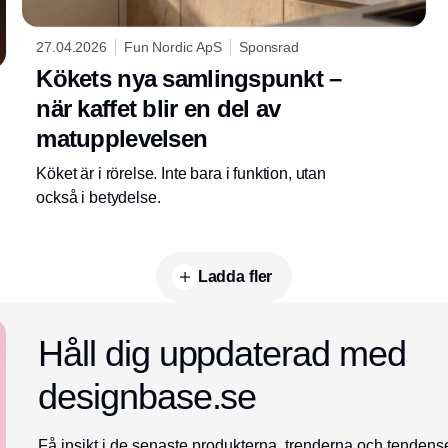
27.04.2026
Fun Nordic ApS
Sponsrad
Kökets nya samlingspunkt –
när kaffet blir en del av
matupplevelsen
Köket är i rörelse. Inte bara i funktion, utan
också i betydelse.
Ladda fler
Annons
Håll dig uppdaterad med
designbase.se
Få insikt i de senaste produkterna, trenderna och tenden