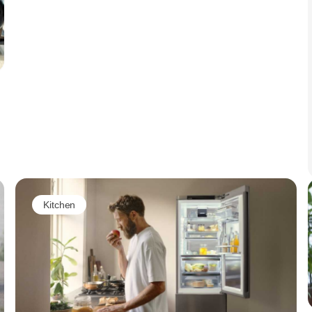
kan anpassas och utvecklas över tid utan att
kompromissa med design, kvalitet eller
funktion.
Kitchen