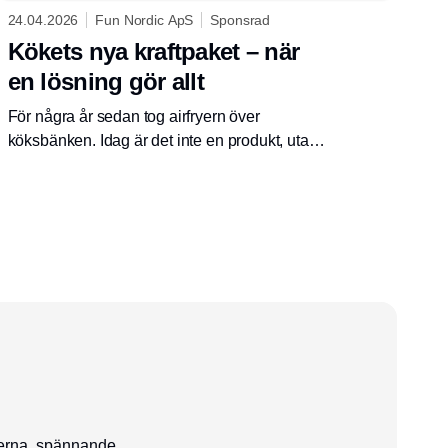
24.04.2026
Fun Nordic ApS
Sponsrad
Kökets nya kraftpaket – när
en lösning gör allt
För några år sedan tog airfryern över
köksbänken. Idag är det inte en produkt, utan
en hel kategori som har tagit ledningen.
Multikokaren har blivit kökets nya kraftpaket –
en lösning som kombinerar funktioner, sparar
utrymme och förändrar vårt sätt att laga mat.
serna, spännande