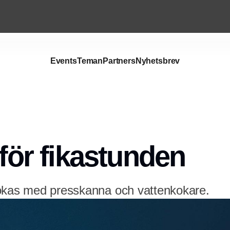
Events
Teman
Partners
Nyhetsbrev
Annons
 för fikastunden
ökas med presskanna och vattenkokare.