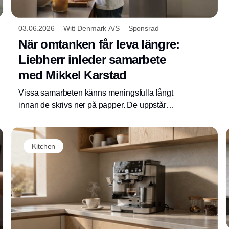
03.06.2026
Witt Denmark A/S
Sponsrad
När omtanken får leva längre:
Liebherr inleder samarbete
med Mikkel Karstad
Vissa samarbeten känns meningsfulla långt
innan de skrivs ner på papper. De uppstår
naturligt eftersom värdena redan finns på
samma platser – runt middagsbordet, i
råvarorna och i hur vi väljer att leva. Därför
Kitchen
inleder Liebherr nu ett samarbete med
kocken, kokboksförfattaren och
matförmedlaren Mikkel Karstad som en del av
kampanjuniversumet ”Preserve What Matters”
– ett universum som kretsar kring kvalitet,
hållbarhet och respekt för de resurser vi har
runt omkring oss.