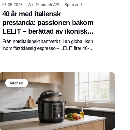
05.05.2026
Witt Denmark A/S
Sponsrad
40 år med italiensk
prestanda: passionen bakom
LELIT – berättad av ikoniska
Bianca
Från norditalienskt hantverk till en global ikon
inom förstklassig espresso – LELIT firar 40-
årsjubileum med maskinen som bäst
symboliserar varumärkets DNA: Bianca.
Kitchen