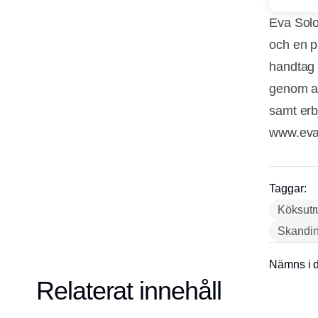
Eva Solo
och en p
handtag 
genom at
samt erbj
www.eva
Taggar:
Köksutr
Skandin
Nämns i d
Relaterat innehåll