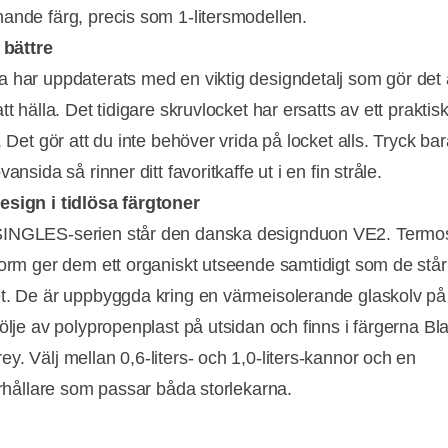
ande färg, precis som 1-litersmodellen.
 bättre
 har uppdaterats med en viktig designdetalj som gör det
tt hälla. Det tidigare skruvlocket har ersatts av ett praktisk
. Det gör att du inte behöver vrida på locket alls. Tryck ba
vansida så rinner ditt favoritkaffe ut i en fin stråle.
sign i tidlösa färgtoner
INGLES-serien står den danska designduon VE2. Termo
form ger dem ett organiskt utseende samtidigt som de står
t. De är uppbyggda kring en värmeisolerande glaskolv på
hölje av polypropenplast på utsidan och finns i färgerna Bl
y. Välj mellan 0,6-liters- och 1,0-liters-kannor och en
terhållare som passar båda storlekarna.