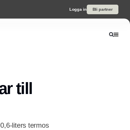
Logga in
Bli partner
 till
,6-liters termos