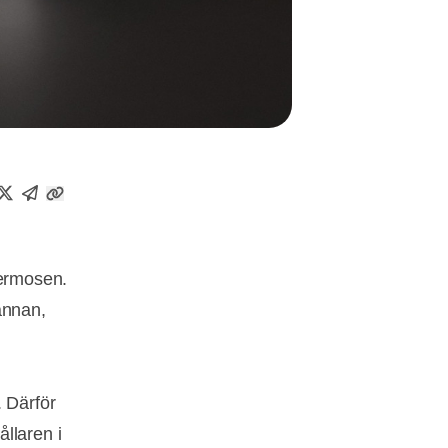
termosen.
kannan,
. Därför
llaren i