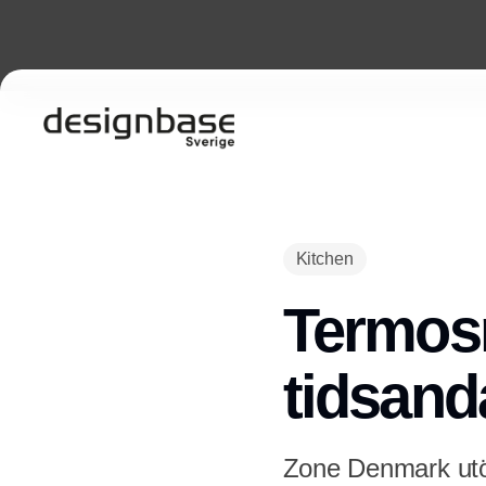
Kitchen
Termosny
tidsand
Zone Denmark utö