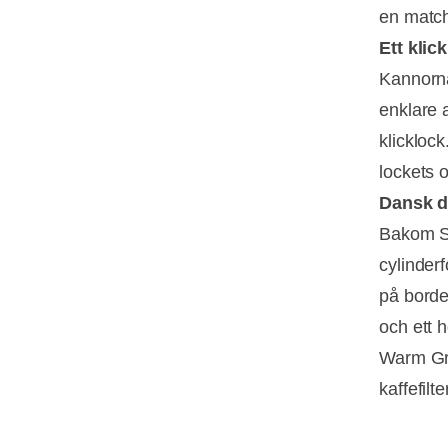
en match
Ett klick
Kannorna
enklare a
klicklock
lockets o
Dansk de
Bakom S
cylinder
på borde
och ett 
Warm Gre
kaffefil