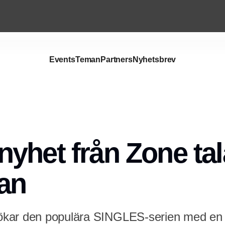
Events
Teman
Partners
Nyhetsbrev
het från Zone talar
an
kar den populära SINGLES-serien med en 0