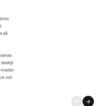
 ännu
t
ra på
sarnas
 stadigt
 insidan
ack och