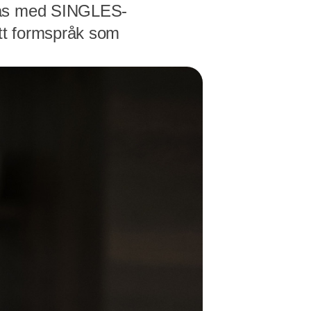
ndas med SINGLES-
ett formspråk som