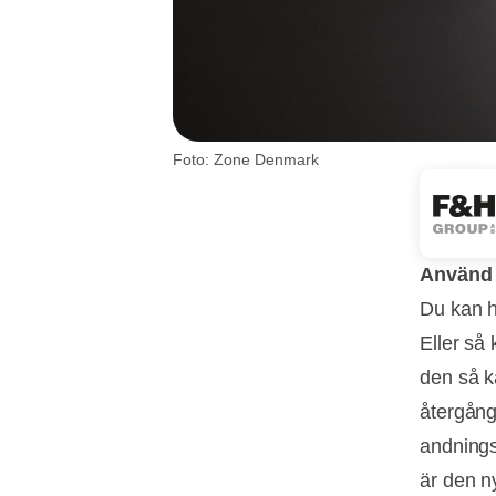
Foto: Zone Denmark
Använd 
Du kan h
Eller så 
den så k
återgång
andnings
är den n