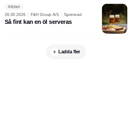
Kitchen
26.03.2026
F&H Group A/S
Sponsrad
Så fint kan en öl serveras
Ladda fler
Publisher
Horisont Gruppen a/s
Strandlodsvej 44
2300 København S
Telefon:
53506060