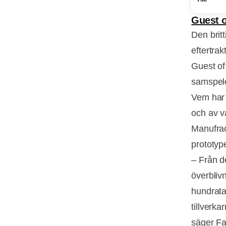
Guest 
Den brit
eftertrak
Guest of
samspele
Vem har r
och av va
Manufrac
prototype
– Från d
överbliv
hundratal
tillverka
säger F