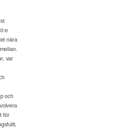
st
20:e
det nära
emellan.
r, var
ch
jp och
volvera
t för
gsfullt,