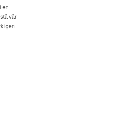
i en
stå vår
rkligen