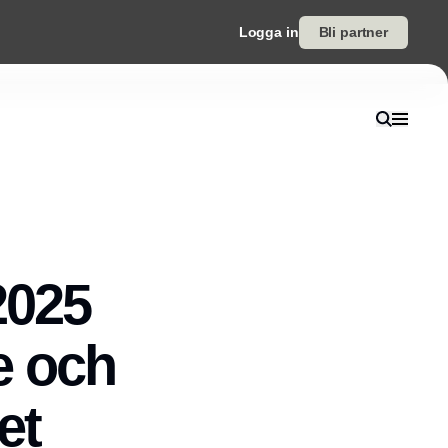
Logga in
Bli partner
2025
e och
et