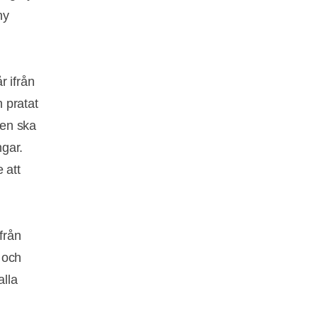
ny
r ifrån
h pratat
gen ska
ngar.
e att
från
 och
alla