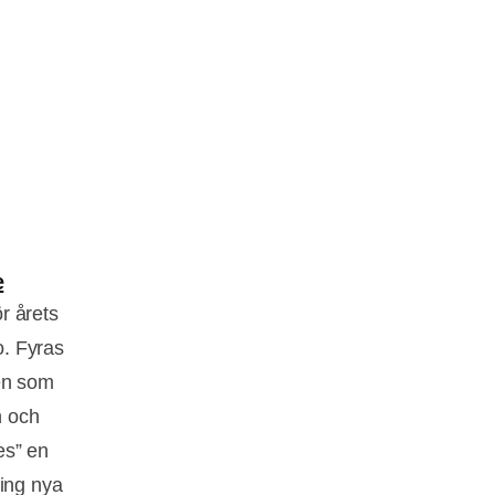
e
ör årets
o. Fyras
ven som
n och
es” en
ring nya