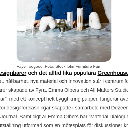
Faye Toogood. Foto: Stockholm Furniture Fair
esignbarer
och det alltid lika populära
Greenhous
et, hållbarhet, nya material och innovation står i centrum f
rer skapade av Fyra, Emma Olbers och All Matters Studi
ar”, med ett koncept helt byggt kring papper, fungerar ä
för designföreläsningar skapade i samarbete med Dezee
Journal. Samtidigt är Emma Olbers bar “Material Dialogu
utställning utformad som en mötesplats för diskussioner k