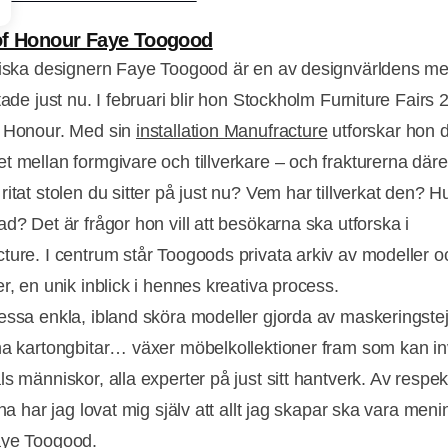
of Honour Faye Toogood
tiska designern Faye Toogood är en av designvärldens me
tade just nu. I februari blir hon Stockholm Furniture Fairs 
 Honour. Med sin
installation Manufracture
utforskar hon 
t mellan formgivare och tillverkare – och frakturerna där
itat stolen du sitter på just nu? Vem har tillverkat den? Hu
d? Det är frågor hon vill att besökarna ska utforska i
ture. I centrum står Toogoods privata arkiv av modeller o
r, en unik inblick i hennes kreativa process.
essa enkla, ibland sköra modeller gjorda av maskeringste
na kartongbitar… växer möbelkollektioner fram som kan in
s människor, alla experter på just sitt hantverk. Av respek
rna har jag lovat mig själv att allt jag skapar ska vara menin
aye Toogood.