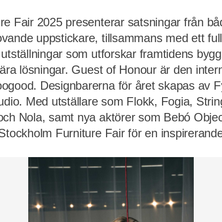
re Fair 2025 presenterar satsningar från bå
vande uppstickare, tillsammans med ett fu
 utställningar som utforskar framtidens byg
lära lösningar. Guest of Honour är den intern
oogood. Designbarerna för året skapas av 
udio. Med utställare som Flokk, Fogia, Stri
och Nola, samt nya aktörer som Bebó Objec
Stockholm Furniture Fair för en inspirerand