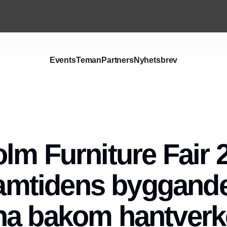
Events
Teman
Partners
Nyhetsbrev
lm Furniture Fair 
framtidens byggand
na bakom hantverk