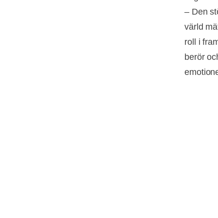
– Den st
värld mä
roll i fr
berör och
emotionel