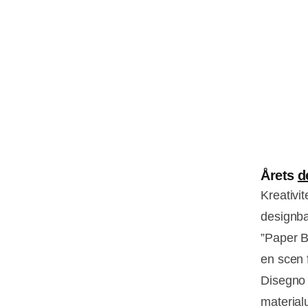
Årets
d
Kreativit
designba
”Paper B
en scen 
Disegno 
material