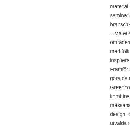
material 
seminari
bransch
– Materi
områden d
med folk 
inspirera
Framför a
göra de 
Greenhou
kombinera
mässans 
design- 
utvalda f