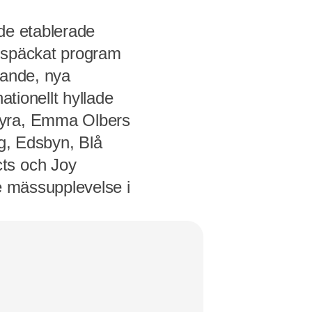
de etablerade
llspäckat program
gande, nya
ationellt hyllade
Fyra, Emma Olbers
ng, Edsbyn, Blå
ts och Joy
e mässupplevelse i