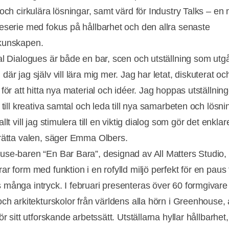
och cirkulära lösningar, samt värd för Industry Talks – en 
eserie med fokus på hållbarhet och den allra senaste
kunskapen.
al Dialogues är både en bar, scen och utställning som utgå
är jag själv vill lära mig mer. Jag har letat, diskuterat oc
för att hitta nya material och idéer. Jag hoppas utställnin
 till kreativa samtal och leda till nya samarbeten och lösni
llt vill jag stimulera till en viktig dialog som gör det enklar
rätta valen, säger Emma Olbers.
se-baren “En Bar Bara”, designad av All Matters Studio,
r form med funktion i en rofylld miljö perfekt för en paus 
många intryck. I februari presenteras över 60 formgivare
och arkitekturskolor från världens alla hörn i Greenhouse, 
ör sitt utforskande arbetssätt. Utställarna hyllar hållbarhet,