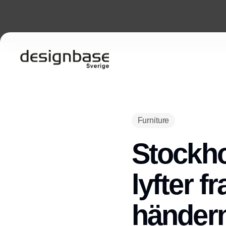
Furniture
Stockho
lyfter 
händer