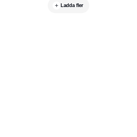
Ladda fler
Publisher
Horisont Gruppen a/s
Strandlodsvej 44
2300 København S
Telefon:
53506060
www.horisontgruppen.dk
Innehåll
Bloom
Kitchen
Nyhetsbrev
Business
Events
Dining
Jobb
Furniture
Partners