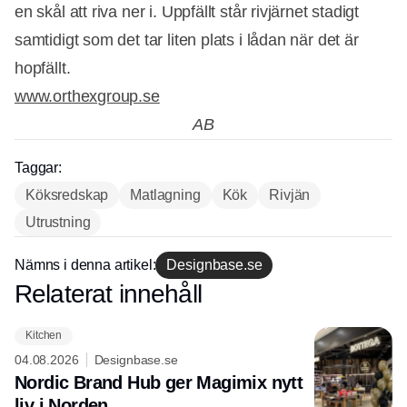
en skål att riva ner i. Uppfällt står rivjärnet stadigt
samtidigt som det tar liten plats i lådan när det är
hopfällt.
www.orthexgroup.se
AB
Taggar:
Köksredskap
Matlagning
Kök
Rivjän
Annons
Utrustning
Nämns i denna artikel:
Designbase.se
Relaterat innehåll
Annons
Kitchen
04.08.2026
Designbase.se
Nordic Brand Hub ger Magimix nytt
liv i Norden