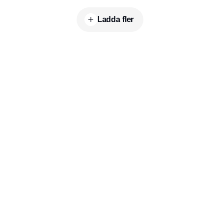
Ladda fler
Publisher
Horisont Gruppen a/s
Strandlodsvej 44
2300 København S
Telefon:
53506060
www.horisontgruppen.dk
Innehåll
Bloom
Kitchen
Nyhetsbrev
Business
Events
Dining
Jobb