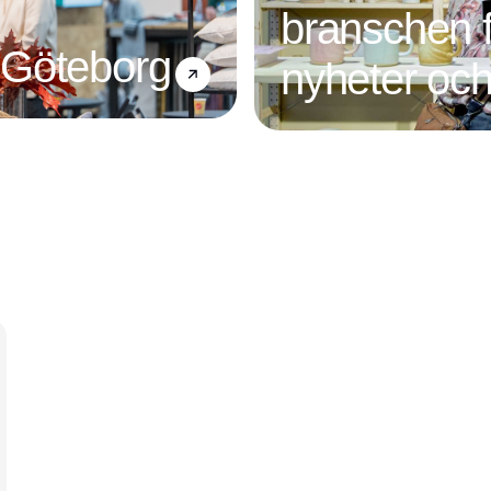
branschen f
 Göteborg
nyheter och
Annons