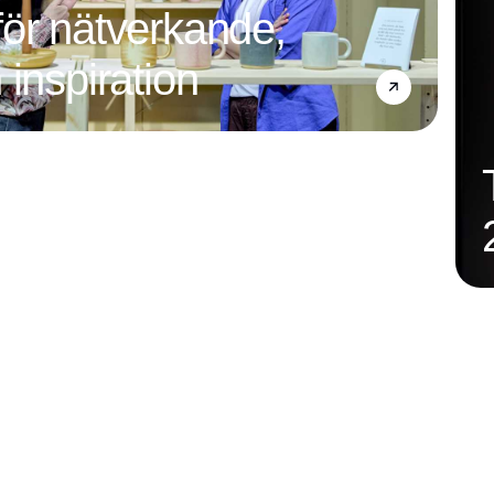
ör nätverkande,
 inspiration