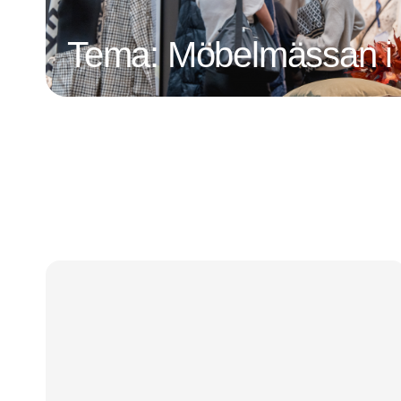
Tema: Möbelmässan i