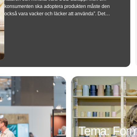
konsumenten ska adoptera produkten måste den
också vara vacker och läcker att använda”. Det
säger kvinnorna bakom det nya danska märket
RE·ESSENCE, som är koncentrerad handtvål
Annons
Tema: For