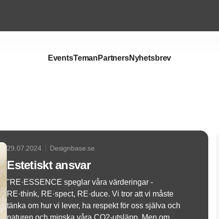
Events
Teman
Partners
Nyhetsbrev
Annons
29.07.2024
Designbase.se
Estetiskt ansvar
"RE·ESSENCE speglar våra värderingar -
RE·think, RE·spect, RE·duce. Vi tror att vi måste
tänka om hur vi lever, ha respekt för oss själva och
naturen och minska våra CO2-utsläpp. Men om