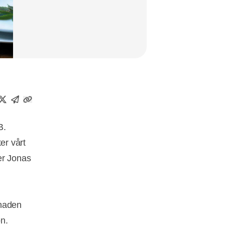
B.
ker vårt
er Jonas
knaden
n.