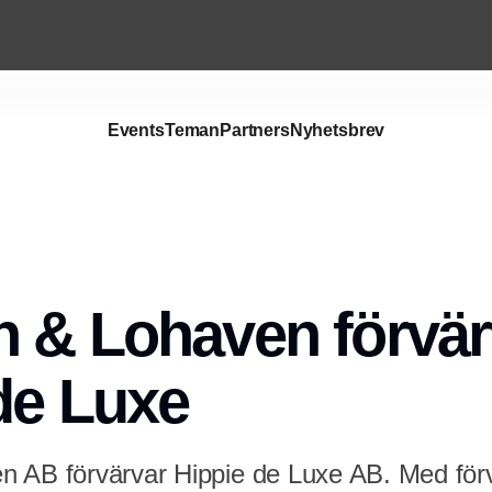
Events
Teman
Partners
Nyhetsbrev
Annons
 & Lohaven förvär
de Luxe
 AB förvärvar Hippie de Luxe AB. Med förv