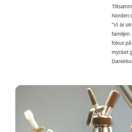
Tillsamm
Norden o
”Vi är o
familjen.
fokus på
mycket go
Danielss