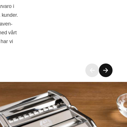
rvaro i
 kunder.
haven-
med vårt
har vi