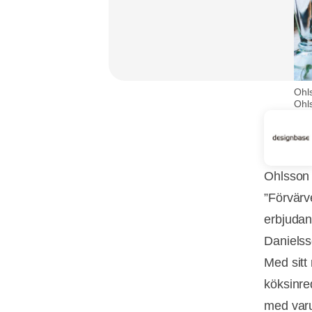
Ohls
Ohl
Ohlsson 
”Förvärve
erbjudan
Danielss
Med sitt
köksinre
med varu