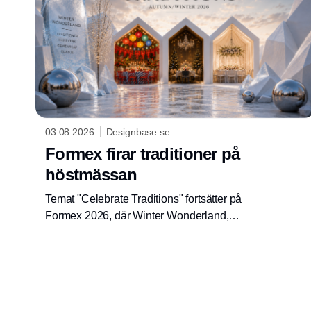
samlar branschen i Herning 16-18 augusti
2026.
03.08.2026
Designbase.se
Formex firar traditioner på
höstmässan
Temat "Celebrate Traditions" fortsätter på
Formex 2026, där Winter Wonderland,
trendinstallationer och nya säsongsuniversum
kommer att inspirera den nordiska
inredningsbranschen.