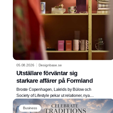
05.08.2026
Designbase.se
Utställare förväntar sig
starkare affärer på Formland
Broste Copenhagen, Lakrids by Bülow och
Society of Lifestyle pekar ut relationer, nya
kollektioner och en ny halldesign som
centrala element när Formland Autumn
Business