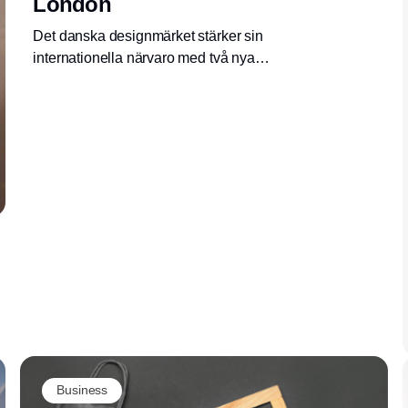
London
Det danska designmärket stärker sin
internationella närvaro med två nya
showrooms i London. Öppningarna är nästa
steg i företagets tillväxtstrategi på den brittiska
marknaden.
Business