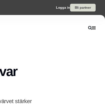
Logga in
Bli partner
var
ärvet stärker