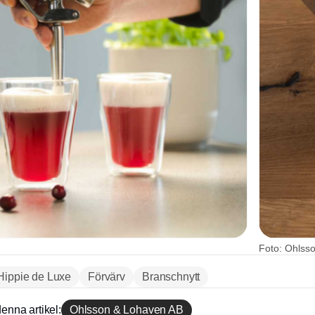
Foto: Ohlss
Hippie de Luxe
Förvärv
Branschnytt
enna artikel:
Ohlsson & Lohaven AB