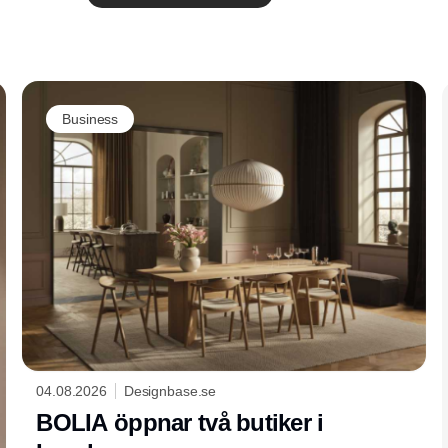
Annons
Business
04.08.2026
Designbase.se
BOLIA öppnar två butiker i