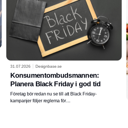
31.07.2026
Designbase.se
Konsumentombudsmannen:
Planera Black Friday i god tid
Företag bör redan nu se till att Black Friday-
kampanjer följer reglerna för
prismarknadsföring. Felaktiga förhandspriser
och ogrundade besparingar kan leda till
ingripande från Konsumentombudsmannen.