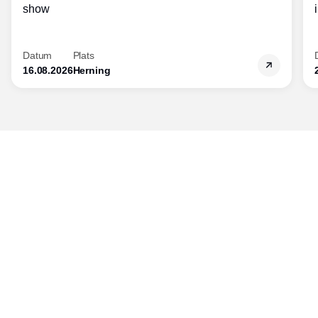
show
Datum
Plats
16.08.2026
Herning
Publisher
Horisont Gruppen a/s
Strandlodsvej 44
2300 København S
Telefon:
53506060
www.horisontgruppen.dk