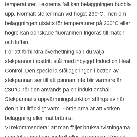
temperaturer. I extrema fall kan beläggningen bubbla
upp. Normalt steker man vid högst 230°C, men om
beläggningen utsätts för temperaturer på 260°C eller
högre kan oönskade fluorämnen frigöras till maten
och luften.
För att förhindra överhettning kan du välja
stekpannor i rostfritt stål med inbyggd Induction Heat
Control. Den speciella stållageringen i botten av
stekpannan ser till att pannan inte blir varmare än
230°C när den används på en induktionshäll.
Stekpannans uppvärmningsfunktion stängs av när
den blir tillräckligt varm. Fördelarna är att varken
beläggning eller mat bränns.
Vi rekommenderar att man följer bruksanvisningarna
som följer med din kastrull eller stekpanna. Korrekt