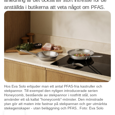
anledning är det också av stort intresse för de
anställda i butikerna att veta något om PFAS.
Hos Eva Solo erbjuder man ett antal PFAS-fria kastruller och
stekpannor. Till exempel den nyligen introducerade serien
Honeycomb, bestående av stekpannor i rostfritt stål, som
använder ett så kallat "honeycomb"-mönster. Den mönstrade
ytan gör att maten inte fastnar på stekpannan och ger utmärkta
stekegenskaper - utan beläggning och PFAS.. Foto: Eva Solo