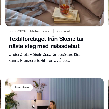
03.08.2026
Möbelmässan
Sponsrad
Textilföretaget från Skene tar
nästa steg med mässdebut
Under årets Möbelmässa får besökare lära
känna Franzéns textil – en av årets
nykomlingar som utställare på mässan. Med
sig har familjeföretaget bland annat ett unikt
samarbete med Majblomman.
Furniture