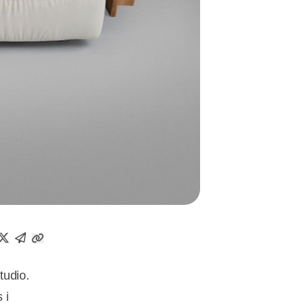
tudio.
 i