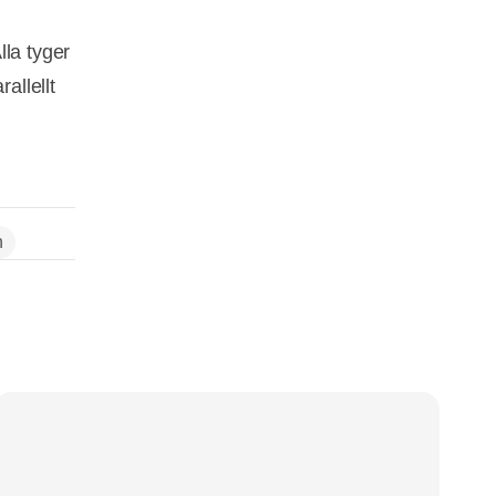
lla tyger
allellt
n