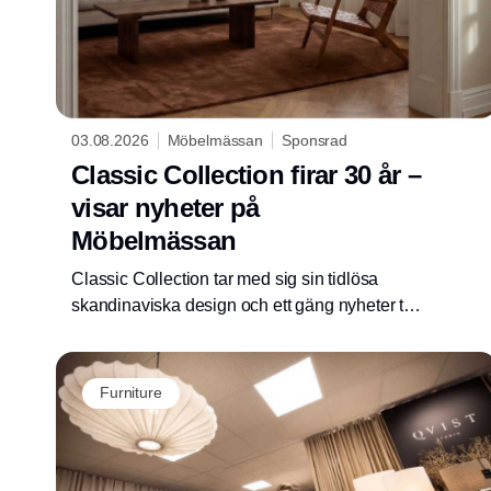
03.08.2026
Möbelmässan
Sponsrad
Classic Collection firar 30 år –
visar nyheter på
Möbelmässan
Classic Collection tar med sig sin tidlösa
skandinaviska design och ett gäng nyheter till
årets Möbelmässa. Lär känna en av årets
utställare, kanske mest kända för sina
hållbara och stilrena mattor.
Furniture