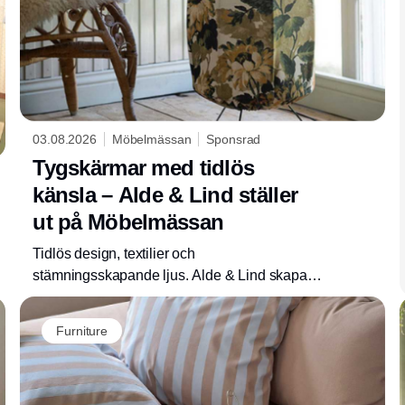
03.08.2026
Möbelmässan
Sponsrad
Tygskärmar med tidlös
känsla – Alde & Lind ställer
ut på Möbelmässan
Tidlös design, textilier och
stämningsskapande ljus. Alde & Lind skapar
lampor som ökar hemtrevnaden.
Furniture