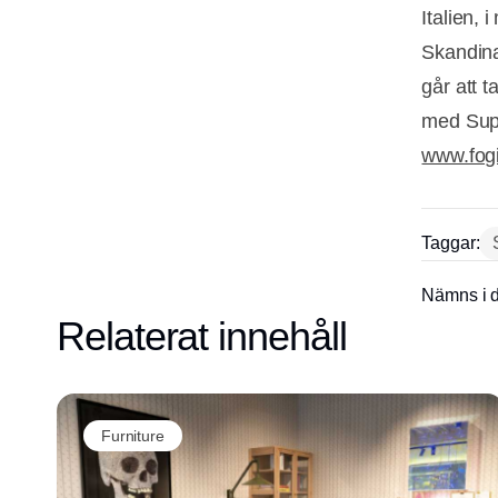
Italien, 
Skandina
går att t
med Super
www.fog
Taggar:
Nämns i d
Relaterat innehåll
Furniture