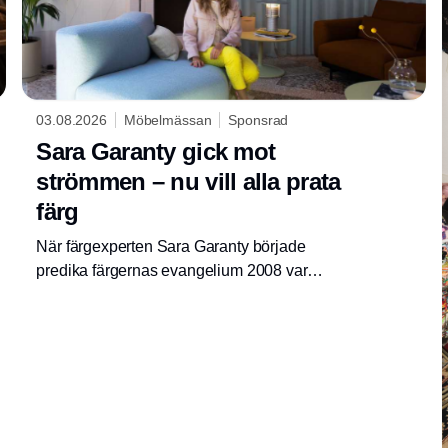
03.08.2026
Möbelmässan
Sponsrad
Sara Garanty gick mot
strömmen – nu vill alla prata
färg
När färgexperten Sara Garanty började
predika färgernas evangelium 2008 var
hundra nyanser av vitt på modet. Då kunde
det komma tre personer på föreläsningarna.
Nu föreläser hon för fulla hus över hela
världen.