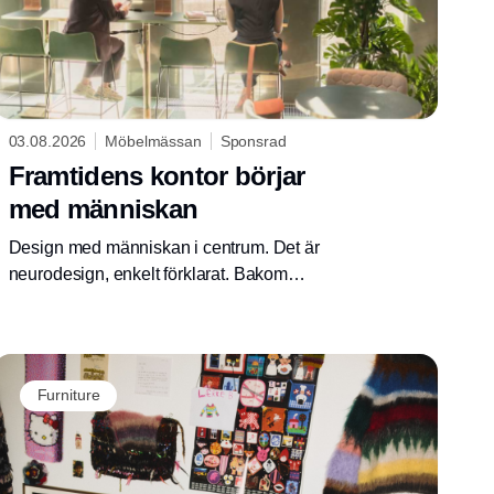
03.08.2026
Möbelmässan
Sponsrad
Framtidens kontor börjar
med människan
Design med människan i centrum. Det är
neurodesign, enkelt förklarat. Bakom
begreppet finns forskningsbaserade
pusselbitar som tillsammans bildar ett pussel
för framtidens kontorsmiljöer. – Vi vill skapa
optimala arbetsmiljöer för att prestera och må
Furniture
bra i. Det måste finnas en anledning till att
vilja vara på kontoret, säger Nadia Tolstoy,
inredningsarkitekt på Tengbom och en av
Möbelmässans talare.