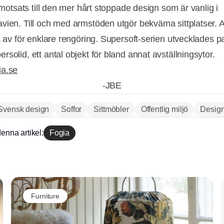
i motsats till den mer hårt stoppade design som är vanlig i
vien. Till och med armstöden utgör bekväma sittplatser. A
a av för enklare rengöring. Supersoft-serien utvecklades par
solid, ett antal objekt för bland annat avställningsytor.
ia.se
-JBE
Svensk design
Soffor
Sittmöbler
Offentlig miljö
Desig
Annons
enna artikel:
Fogia
Annons
Furniture