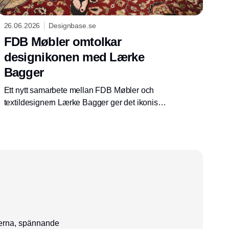
26.06.2026
Designbase.se
FDB Møbler omtolkar
designikonen med Lærke
Bagger
Ett nytt samarbete mellan FDB Møbler och
textildesignern Lærke Bagger ger det ikoniska
hästfiltsmönstret en modern tolkning och
fokuserar på hantverk, materialförståelse och
danskt designarv.
serna, spännande