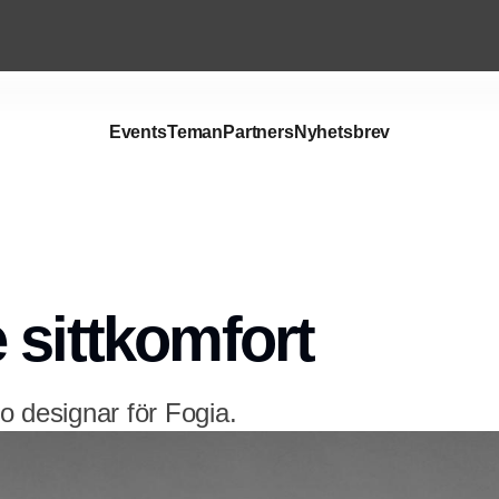
Events
Teman
Partners
Nyhetsbrev
Annons
 sittkomfort
o designar för Fogia.