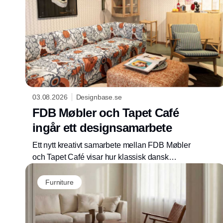
03.08.2026
Designbase.se
FDB Møbler och Tapet Café
ingår ett designsamarbete
Ett nytt kreativt samarbete mellan FDB Møbler
och Tapet Café visar hur klassisk dansk
möbeldesign kan tolkas genom färger, textilier
och material i modern heminredning.
Furniture