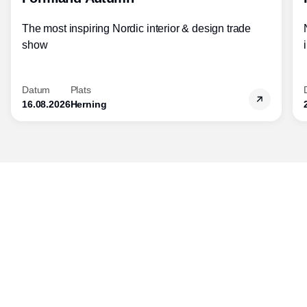
The most inspiring Nordic interior & design trade
show
Datum
Plats
16.08.2026
Herning
Publisher
Horisont Gruppen a/s
Strandlodsvej 44
2300 København S