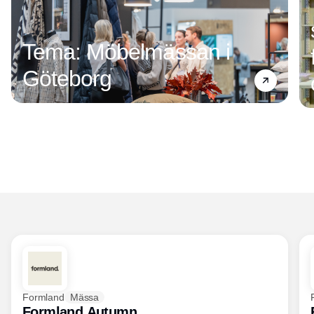
Tema: Möbelmässan i
Göteborg
Formland
Mässa
Formland Autumn