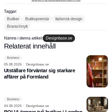
Taggar:
Butiker
Butikspremiär
Italiensk design
Annons
Branschnytt
Nämns i denna artikel:
Designbase.se
Relaterat innehåll
Annons
Business
05.08.2026
Designbase.se
Utställare förväntar sig starkare
affärer på Formland
Business
04.08.2026
Designbase.se