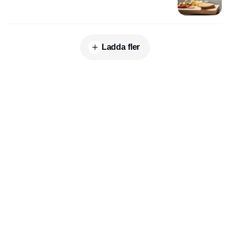
Ladda fler
Publisher
Horisont Gruppen a/s
Strandlodsvej 44
2300 København S
Telefon:
53506060
www.horisontgruppen.dk
Innehåll