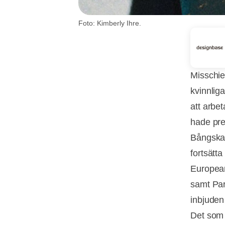
Foto: Kimberly Ihre.
Misschie
kvinnliga
att arbe
hade pre
Bångska 
fortsätta
European
samt Pari
inbjuden
Det som s