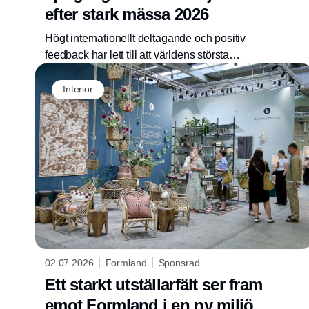
efter stark mässa 2026
Högt internationellt deltagande och positiv
feedback har lett till att världens största
trädgårdslivsstils- och grillmässa permanent
behållit juni som sitt hålldatum.
Interior
02.07.2026
Formland
Sponsrad
Ett starkt utställarfält ser fram
emot Formland i en ny miljö