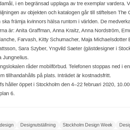
damål, i en begränsad upplaga av tre exemplar vardera. V
äljningen av objekten och katalogen går till stiftelsen The 
 ska främja kvinnors hälsa runtom i världen. De medverk
rna är: Anita Graffman, Anna Kraitz, Anna Nordström, E
anche, Farvash, Kitty Schumacher, Maja Michaelsdotter 
ttsson, Sara Szyber, Yngvild Saeter (gästdesigner i Stoc
 Jungnelius.
ningslokalen råder mobilförbud. Telefonen stoppas ned i en 
 tillhandahålls på plats. Inträdet är kostnadsfritt.
fs håller öppet i Stockholm den 4–22 februari 2020, 10.00
Annons
plan 6.
design
Designutställning
Stockholm Design Week
Desi