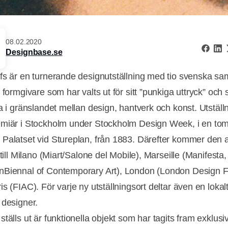
08.02.2020
Designbase.se
fs är en turnerande designutställning med tio svenska sa
 formgivare som har valts ut för sitt ”punkiga uttryck” och si
ta i gränslandet mellan design, hantverk och konst. Utställ
miär i Stockholm under Stockholm Design Week, i en tom
Palatset vid Stureplan, från 1883. Därefter kommer den a
 till Milano (Miart/Salone del Mobile), Marseille (Manifesta,
Biennal of Contemporary Art), London (London Design Fe
s (FIAC). För varje ny utställningsort deltar även en lokal
 designer.
tälls ut är funktionella objekt som har tagits fram exklusiv