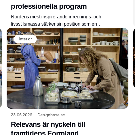
professionella program
Nordens mest inspirerande inrednings- och
livsstilsmässa stärker sin position som en
stark professionell mötesplats och viktigt
kunskapscentrum. Formland Autumn, som
Interior
äger rum på MCH Messecenter Herning 16-
18 augusti 2026, erbjuder ett exklusivt
tredagarsprogram med massor av nya
föreläsningar, workshops, paneldebatter och
utställningar.
23.06.2026
Designbase.se
Relevans är nyckeln till
framtidens Formland