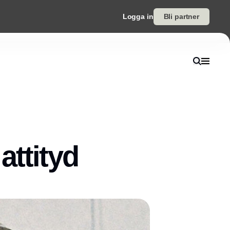
Logga in
Bli partner
attityd