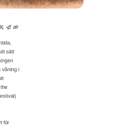
mtida,
tt sätt
ningen
 våning i
tt
 the
stival)
t
t för