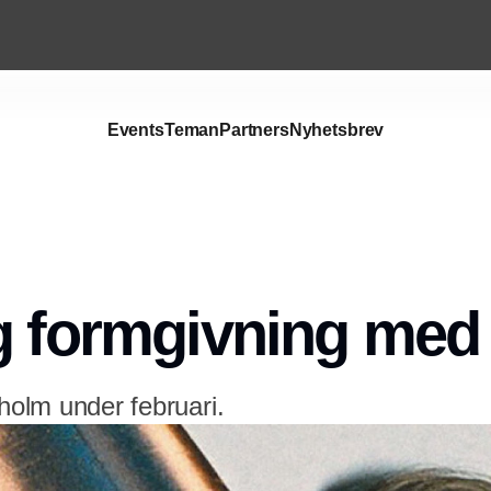
Events
Teman
Partners
Nyhetsbrev
Annons
g formgivning med 
kholm under februari.