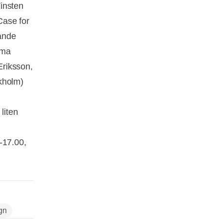
insten
Case for
ande
mma
Eriksson,
kholm)
liten
-17.00,
gn