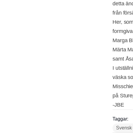
detta än
från förs
Her, som
formgiva
Marga Bl
Märta Ma
samt Åsa
I utställ
väska som
Misschie
på Sture
-JBE
Taggar:
Svensk 