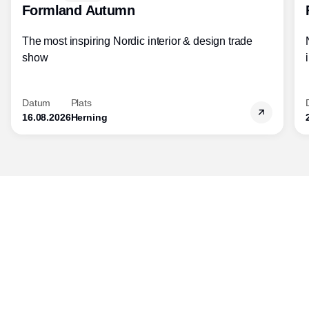
Formland Autumn
The most inspiring Nordic interior & design trade
show
Datum
Plats
16.08.2026
Herning
Publisher
Horisont Gruppen a/s
Strandlodsvej 44