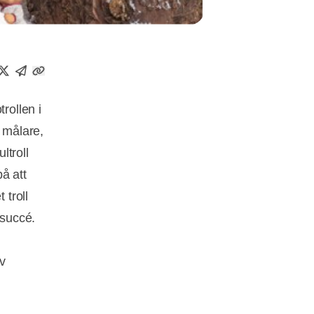
rollen i
r målare,
ltroll
å att
 troll
 succé.
v