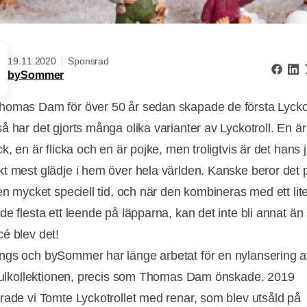
19.11.2020
Sponsrad
bySommer
omas Dam för över 50 år sedan skapade de första Lyckot
å har det gjorts många olika varianter av Lyckotroll. En ä
k, en är flicka och en är pojke, men troligtvis är det hans ju
t mest glädje i hem över hela världen. Kanske beror det p
en mycket speciell tid, och när den kombineras med ett litet
de flesta ett leende på läpparna, kan det inte bli annat än
é blev det!
gs och bySommer har länge arbetat för en nylansering a
 julkollektionen, precis som Thomas Dam önskade. 2019
rade vi Tomte Lyckotrollet med renar, som blev utsåld på