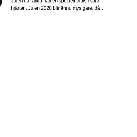
Julen har alltid haft en speciell plats i våra
hjärtan. Julen 2020 blir ännu mysigare, då
den får sällskap av hela Familjen Grandam.
Läs mer om de nya jultrollen i artikeln.