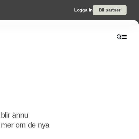
Logga in
Bli partner
 blir ännu
s mer om de nya