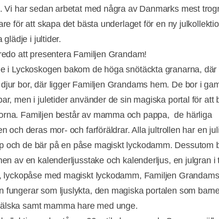
d. Vi har sedan arbetat med några av Danmarks mest trog
are för att skapa det bästa underlaget för en ny julkollekt
a glädje i jultider.
 redo att presentera Familjen Grandam!
ne i Lyckoskogen bakom de höga snötäckta granarna, där
djur bor, där ligger Familjen Grandams hem. De bor i ga
bar, men i juletider använder de sin magiska portal för att
rna. Familjen består av mamma och pappa, de härliga
en och deras mor- och farföräldrar. Alla jultrollen har en jul
p och de bär på en påse magiskt lyckodamm. Dessutom b
nen av en kalenderljusstake och kalenderljus, en julgran i 
r, lyckopåse med magiskt lyckodamm, Familjen Grandam
 fungerar som ljuslykta, den magiska portalen som barn
älska samt mamma hare med unge.