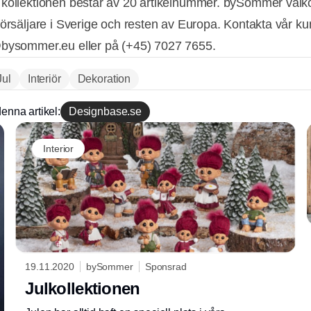
kollektionen består av 20 artikelnummer. bySommer väl
försäljare i Sverige och resten av Europa. Kontakta vår ku
bysommer.eu eller på (+45) 7027 7655.
Jul
Interiör
Dekoration
enna artikel:
Designbase.se
Interior
19.11.2020
bySommer
Sponsrad
Julkollektionen