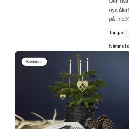
Den nya 
nya åter
på info@
Taggar:
Nämns i d
Business