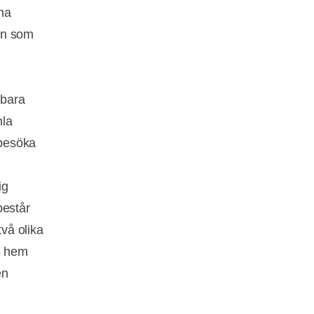
na
ion som
 bara
mla
 besöka
ig
estår
två olika
s hem
en