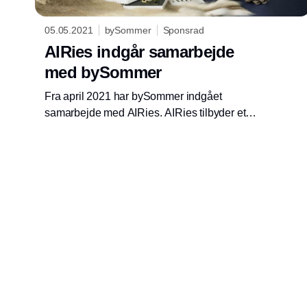
05.05.2021
bySommer
Sponsrad
AIRies indgår samarbejde
med bySommer
Fra april 2021 har bySommer indgået
samarbejde med AIRies. AIRies tilbyder et
stærkt julesortiment.