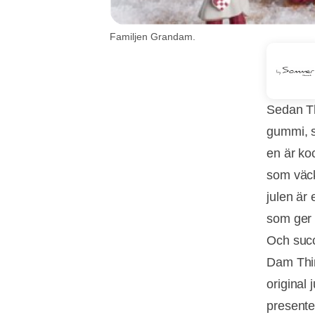
Familjen Grandam.
Sedan Th
gummi, s
en är koc
som väck
julen är 
som ger 
Och succ
Dam Thin
original
presente