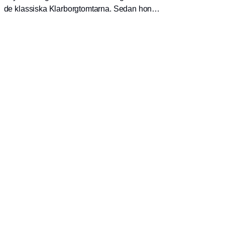
de klassiska Klarborgtomtarna. Sedan hon
öppnade sin gårdsbutik 1986, har det blivit
mer än 300 olika tomtar som säljs över hela
Danmark. Nu kommer dom äntligen till
Sverige!