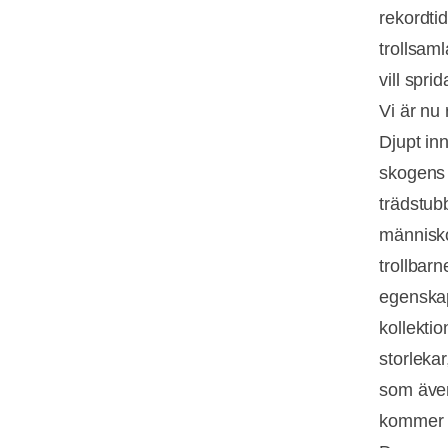
rekordti
trollsaml
vill sprid
Vi är nu
Djupt in
skogens 
trädstub
människo
trollbarn
egenska
kollektio
storleka
som även
kommer 