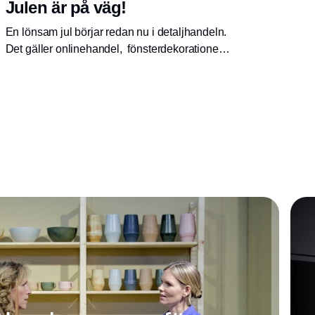
Julen är på väg!
En lönsam jul börjar redan nu i detaljhandeln.
Det gäller onlinehandel, fönsterdekorationer
som behöver planeras och skyltningar i
butiken som kan uppmuntra till köp. Vi tittar
även på trender inför julen och inte minst på
nyheterna.