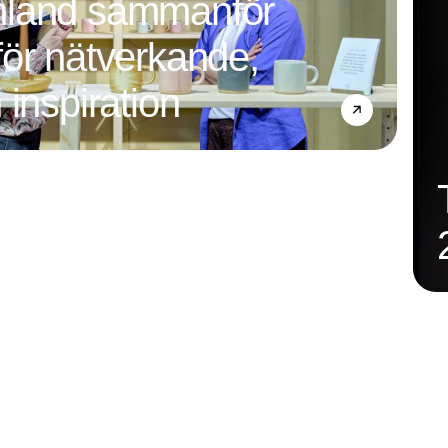
mland sammanför
ör nätverkande,
 inspiration