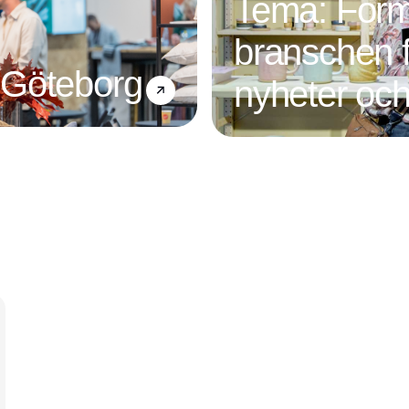
Tema: For
branschen f
 Göteborg
nyheter och
Annons