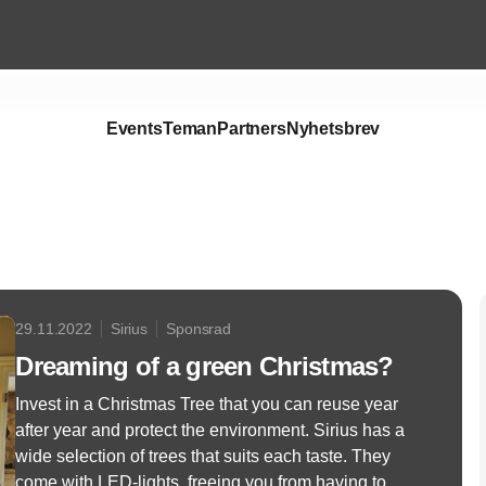
Events
Teman
Partners
Nyhetsbrev
Annons
29.11.2022
Sirius
Sponsrad
Dreaming of a green Christmas?
Invest in a Christmas Tree that you can reuse year
after year and protect the environment. Sirius has a
wide selection of trees that suits each taste. They
come with LED-lights, freeing you from having to