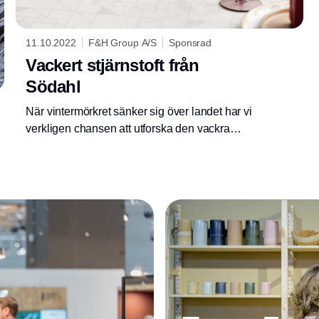
11.10.2022
F&H Group A/S
Sponsrad
Vackert stjärnstoft från
Södahl
När vintermörkret sänker sig över landet har vi
verkligen chansen att utforska den vackra
stjärnhimlen över oss.
Annons