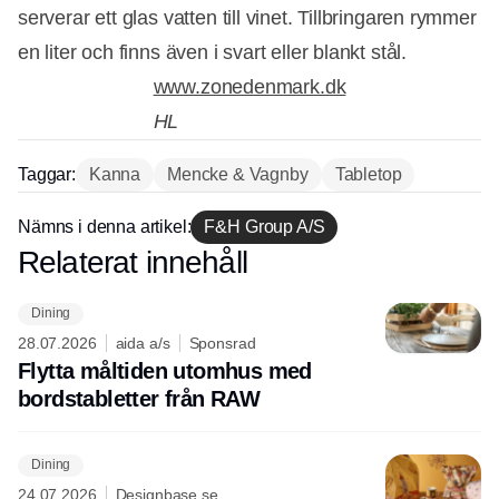
serverar ett glas vatten till vinet. Tillbringaren rymmer
en liter och finns även i svart eller blankt stål.
www.zonedenmark.dk
HL
Taggar:
Kanna
Mencke & Vagnby
Tabletop
Annons
Nämns i denna artikel:
F&H Group A/S
Relaterat innehåll
Annons
Dining
28.07.2026
aida a/s
Sponsrad
Flytta måltiden utomhus med
bordstabletter från RAW
Dining
24.07.2026
Designbase.se