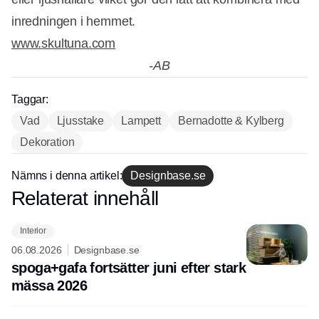
inredningen i hemmet.
www.skultuna.com
-AB
Taggar:
Vad
Ljusstake
Lampett
Bernadotte & Kylberg
Annons
Dekoration
Nämns i denna artikel:
Designbase.se
Relaterat innehåll
Annons
Interior
06.08.2026
Designbase.se
spoga+gafa fortsätter juni efter stark
mässa 2026