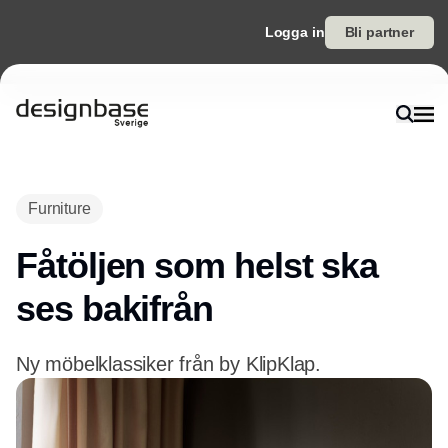
Logga in
Bli partner
Annons
Furniture
Fåtöljen som helst ska
ses bakifrån
Ny möbelklassiker från by KlipKlap.