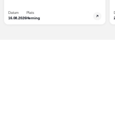
Datum
Plats
16.08.2026
Herning
Publisher
Horisont Gruppen a/s
Strandlodsvej 44
2300 København S
Telefon:
53506060
www.horisontgruppen.dk