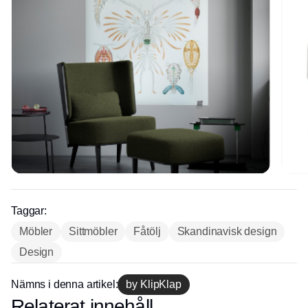
Taggar:
Möbler
Sittmöbler
Fåtölj
Skandinavisk design
Design
Nämns i denna artikel:
by KlipKlap
Relaterat innehåll
Annons