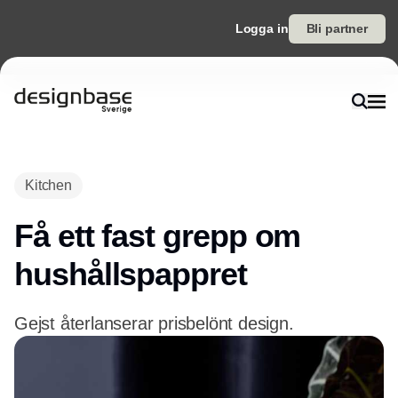
Logga in
Bli partner
Annons
Kitchen
Få ett fast grepp om
hushållspappret
Gejst återlanserar prisbelönt design.