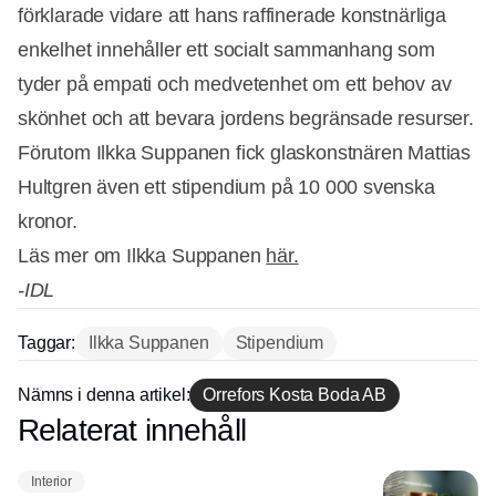
Annons
förklarade vidare att hans raffinerade konstnärliga
enkelhet innehåller ett socialt sammanhang som
tyder på empati och medvetenhet om ett behov av
skönhet och att bevara jordens begränsade resurser.
Förutom Ilkka Suppanen fick glaskonstnären Mattias
Hultgren även ett stipendium på 10 000 svenska
kronor.
Läs mer om Ilkka Suppanen
här.
-IDL
Taggar:
Ilkka Suppanen
Stipendium
Nämns i denna artikel:
Orrefors Kosta Boda AB
Relaterat innehåll
Annons
Interior