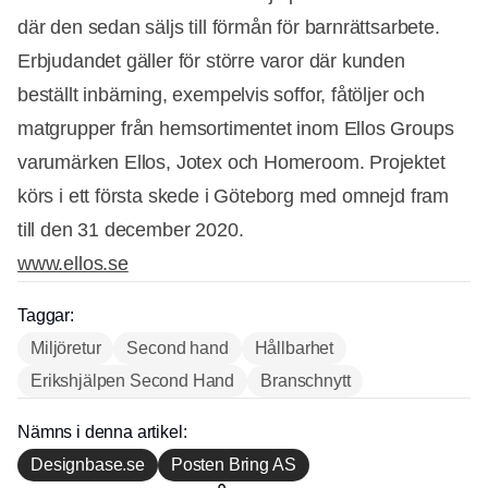
där den sedan säljs till förmån för barnrättsarbete.
Erbjudandet gäller för större varor där kunden
beställt inbärning, exempelvis soffor, fåtöljer och
matgrupper från hemsortimentet inom Ellos Groups
varumärken Ellos, Jotex och Homeroom. Projektet
körs i ett första skede i Göteborg med omnejd fram
till den 31 december 2020.
www.ellos.se
Taggar:
Miljöretur
Second hand
Hållbarhet
Erikshjälpen Second Hand
Branschnytt
Annons
Nämns i denna artikel:
Designbase.se
Posten Bring AS