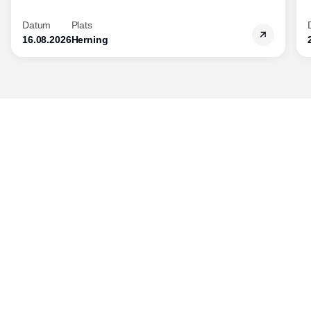
Datum
Plats
16.08.2026
Herning
Publisher
Horisont Gruppen a/s
Strandlodsvej 44
2300 København S
Telefon:
53506060
www.horisontgruppen.dk