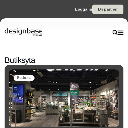
Logga in
Bli partner
Annons
Butiksyta
Business