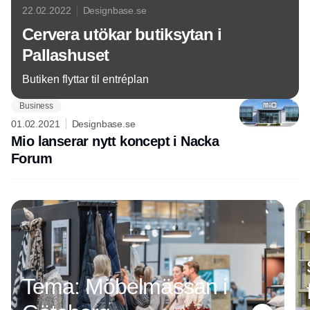
22.02.2022
Designbase.se
Cervera utökar butiksytan i
Pallashuset
Butiken flyttar til entréplan
Business
01.02.2021
Designbase.se
Mio lanserar nytt koncept i Nacka
Forum
Annons
Tema: Möbelmässan i