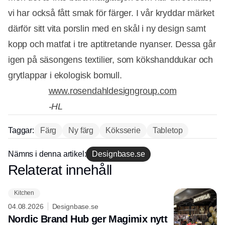
vi har också fått smak för färger. I vår kryddar märket
därför sitt vita porslin med en skål i ny design samt
kopp och matfat i tre aptitretande nyanser. Dessa går
igen på säsongens textilier, som kökshanddukar och
grytlappar i ekologisk bomull.
www.rosendahldesigngroup.com
-HL
Taggar:
Färg
Ny färg
Köksserie
Tabletop
Annons
Nämns i denna artikel:
Designbase.se
Relaterat innehåll
Annons
Kitchen
04.08.2026
Designbase.se
Nordic Brand Hub ger Magimix nytt