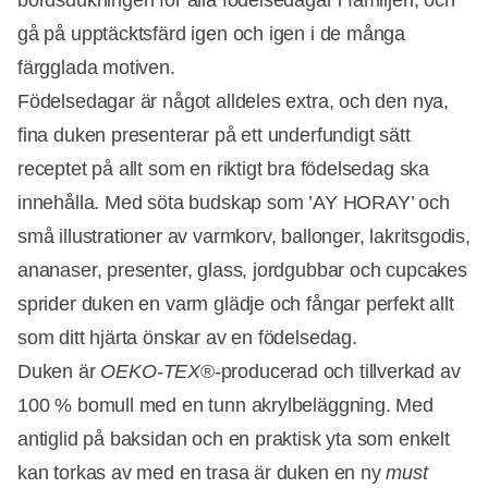
bordsdukningen för alla födelsedagar i familjen, och
gå på upptäcktsfärd igen och igen i de många
färgglada motiven.
Födelsedagar är något alldeles extra, och den nya,
fina duken presenterar på ett underfundigt sätt
receptet på allt som en riktigt bra födelsedag ska
innehålla. Med söta budskap som ’AY HORAY’ och
små illustrationer av varmkorv, ballonger, lakritsgodis,
ananaser, presenter, glass, jordgubbar och cupcakes
sprider duken en varm glädje och fångar perfekt allt
som ditt hjärta önskar av en födelsedag.
Duken är
OEKO
-
TEX
®-producerad och tillverkad av
100 % bomull med en tunn akrylbeläggning. Med
antiglid på baksidan och en praktisk yta som enkelt
kan torkas av med en trasa är duken en ny
must