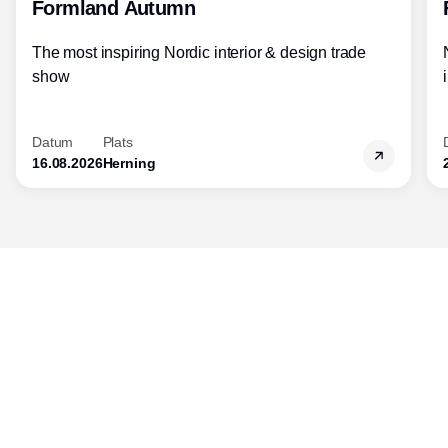
Formland Autumn
The most inspiring Nordic interior & design trade
show
Datum
Plats
16.08.2026
Herning
Publisher
Horisont Gruppen a/s
Strandlodsvej 44