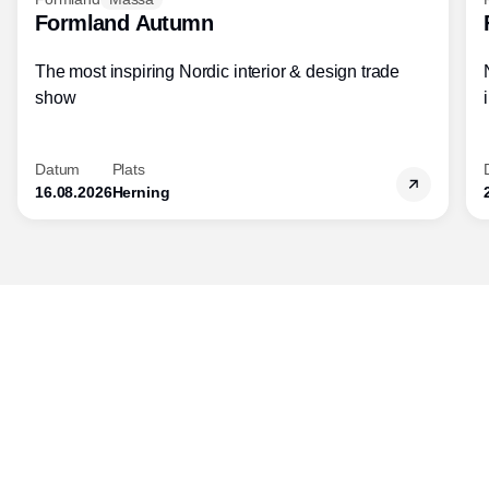
Formland Autumn
The most inspiring Nordic interior & design trade
show
Datum
Plats
16.08.2026
Herning
Publisher
Horisont Gruppen a/s
Strandlodsvej 44