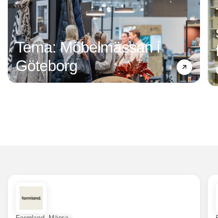
Tema: Möbelmässan i
Göteborg
Formland
Mässa