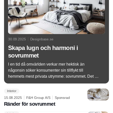
30.09.2025
Designbase.se
Skapa lugn och harmoni i
sovrummet
I en tid då omvärlden verkar mer hektisk än
någonsin söker konsumenter sin tillflykt till
hemmets mest privata utrymme: sovrummet. Det är
här vi laddar om, finner lugn och skapar våra egna
ritualer för återhämtning och välbefinnande. Det är
Interior
därför ingen slump att sovrummet nu framstår som
15.08.2025
F&H Group A/S
Sponsrad
ett av de mest intressanta och kommersiellt
Ränder för sovrummet
lovande utrymmena inom detaljhandeln.