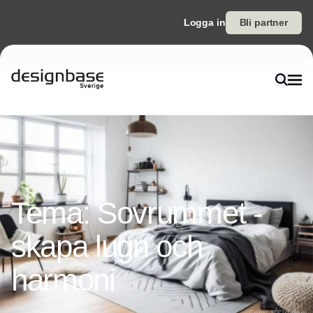
Logga in
Bli partner
Tema: Sovrummet -
skapa lugn och
harmoni