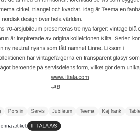
merna cirkel, triangel och kvadrat. Idag är Teema en fanbä
 nordisk design över hela världen.
ens 70-årsjubileum presenteras tre nya färger: vintage blå 
brun är inspirerade av originalkollektionen Kilta. Serien k
en ny neutral nyans som fått namnet Linne. Liksom i
kollektionen har vintagefärgerna en transparent glasyr so
något beroende på servisdelens form, vilket gör dem unika
www.iittala.com
-AB
Annons
g
Porslin
Servis
Jubileum
Teema
Kaj frank
Tabl
enna artikel:
IITTALA A/S
Annons