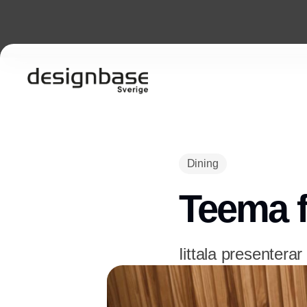
Dining
Teema f
Iittala presenterar