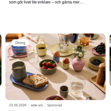
som gör livet lite enklare – och gärna mer
färgglatt. Confetti to go är flaskan som gör det
enkelt att ha vatten med på språng. Och det
gör inget att den finns i tre uppfriskande färger.
Dining
23.06.2026
aida a/s
Sponsrad