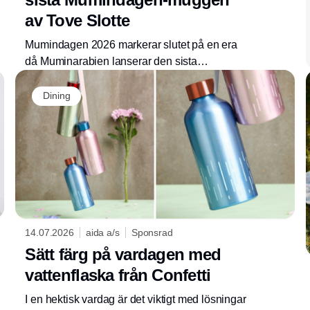
av Tove Slotte
Mumindagen 2026 markerar slutet på en era
då Muminarabien lanserar den sista
Mumindagsmuggen skapad av illustratören
Tove Slotte – samtidigt som den hyllar både
Dining
henne och skaparen av Mumintrollen, Tove
Jansson.
14.07.2026
aida a/s
Sponsrad
Sätt färg på vardagen med
vattenflaska från Confetti
I en hektisk vardag är det viktigt med lösningar