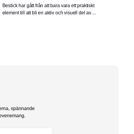
Bestick har gått från att bara vara ett praktiskt
element till att bli en aktiv och visuell del av
matupplevelsen. Med bestick från RAW kan
man skapa ett personligt uttryck som hjälper
till att fullända serveringen – ända ner till
minsta detalj.
serna, spännande
e evenemang.