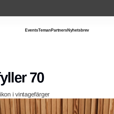
Events
Teman
Partners
Nyhetsbrev
Annons
yller 70
 ikon i vintagefärger