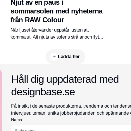
Njut av en paus i
sommarsolen med nyheterna
från RAW Colour
När ljuset återvänder uppstår lusten att
komma ut. Att njuta av solens strålar och flytta
vardagen ut i det fria. Nyheterna från RAW
Colour matchar sommarens färger och kan tas
Ladda fler
med ut i trädgården, på balkongen eller i
picknickkorgen.
Annons
Håll dig uppdaterad med
designbase.se
Få insikt i de senaste produkterna, trenderna och tenden
intervjuer, teman, unika jobberbjudanden och spännand
Namn