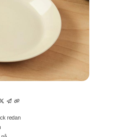
nck redan
m
 på