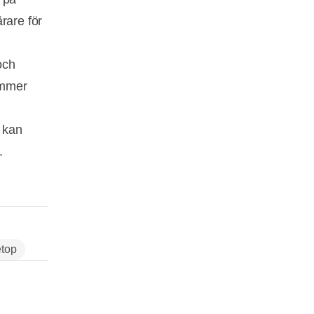
rare för
och
ommer
m kan
.
etop