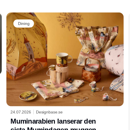
Dining
24.07.2026
Designbase.se
Muminarabien lanserar den
sista Mumindagen-muggen