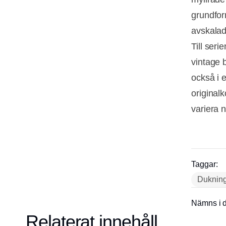
grundfor
avskalad
Till seri
vintage 
också i 
original
variera 
Taggar:
Duknin
Nämns i d
Relaterat innehåll