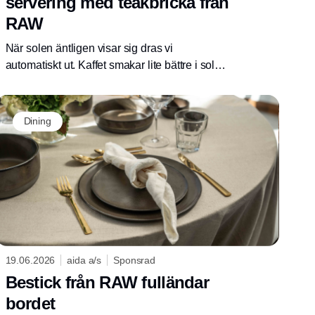
servering med teakbricka från
RAW
När solen äntligen visar sig dras vi
automatiskt ut. Kaffet smakar lite bättre i solen,
och måltiderna blir mer avslappnade under
bar himmel. Med den vändbara brickan från
RAW är det enkelt att ta med servis, mat och
Dining
dryck ut.
19.06.2026
aida a/s
Sponsrad
Bestick från RAW fulländar
bordet