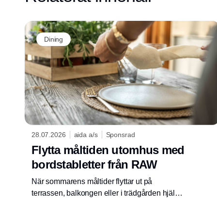
Dining
28.07.2026
aida a/s
Sponsrad
Flytta måltiden utomhus med
bordstabletter från RAW
När sommarens måltider flyttar ut på
terrassen, balkongen eller i trädgården hjälper
bordstabletter och coasters från RAW till att
skapa en mysig och avslappnad stämning,