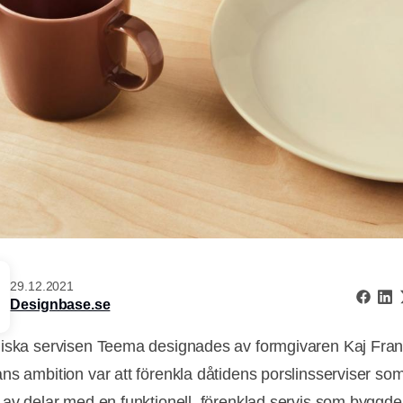
29.12.2021
Designbase.se
iska servisen Teema designades av formgivaren Kaj Fra
ns ambition var att förenkla dåtidens porslinsserviser so
 av delar med en funktionell, förenklad servis som byggde