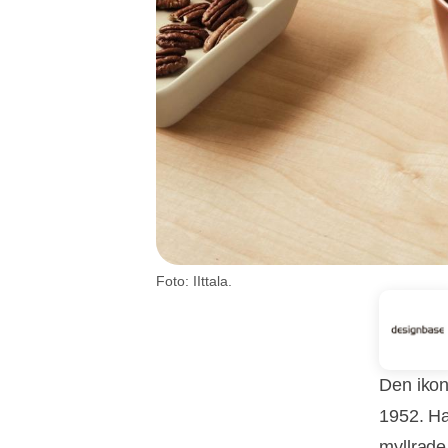
Foto: IIttala.
Den ikon
1952. Ha
myllrade