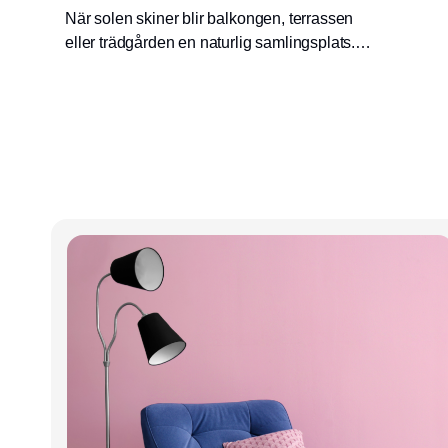
När solen skiner blir balkongen, terrassen
eller trädgården en naturlig samlingsplats.
Lusten efter något svalkande infinner sig
snabbt. Lido Ice Cups är skapade för just de
tillfällen då det fina vädret bjuder in till lite
extra njutning.