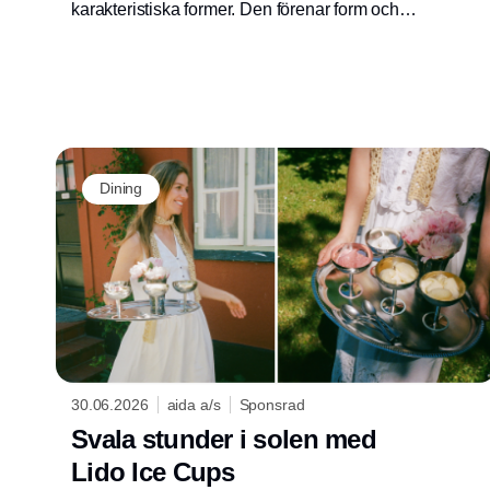
karakteristiska former. Den förenar form och
funktion med ett tydligt design-DNA. Serien är
skapad i samarbete med den världsberömda
industriella designern Karim Rashid. Han är
känd för sin kompromisslösa syn på design
och sin förmåga att utmana det förväntade.
Dining
30.06.2026
aida a/s
Sponsrad
Svala stunder i solen med
Lido Ice Cups