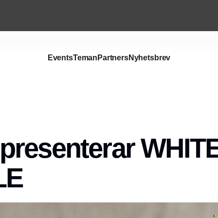
Events
Teman
Partners
Nyhetsbrev
presenterar WHIT
LE