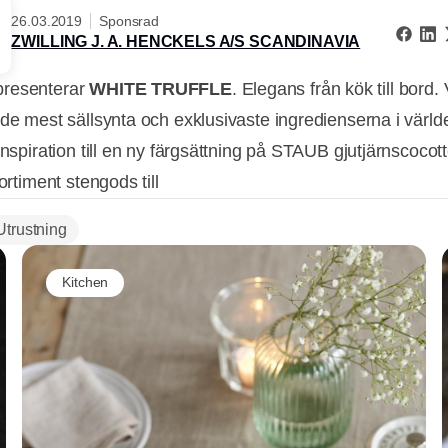
26.03.2019
Sponsrad
ZWILLING J. A. HENCKELS A/S SCANDINAVIA
resenterar
WHITE TRUFFLE
. Elegans från kök till bord. V
 de mest sällsynta och exklusivaste ingredienserna i värl
inspiration till en ny färgsättning på STAUB gjutjärnscocot
sortiment stengods till
Utrustning
Kitchen