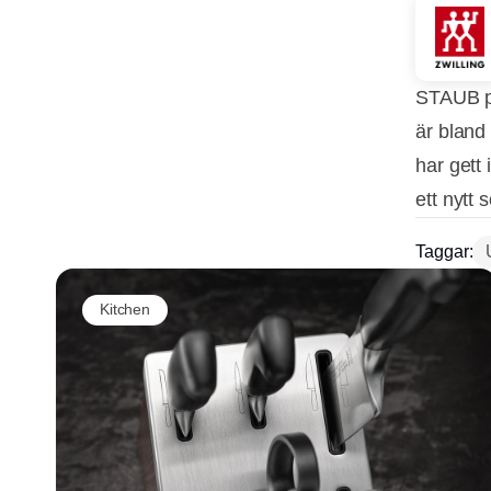
STAUB p
är bland
har gett 
ett nytt 
Taggar:
Kitchen