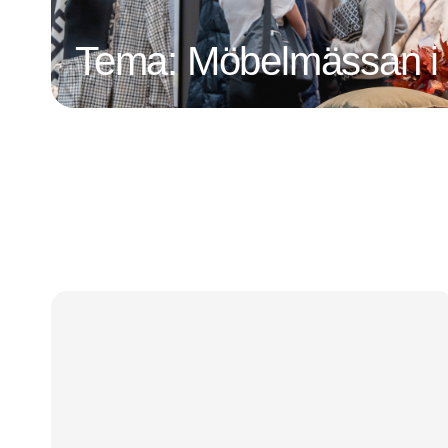
Tema: Möbelmässan i