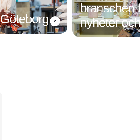
branschen f
 Göteborg
nyheter och
Annons