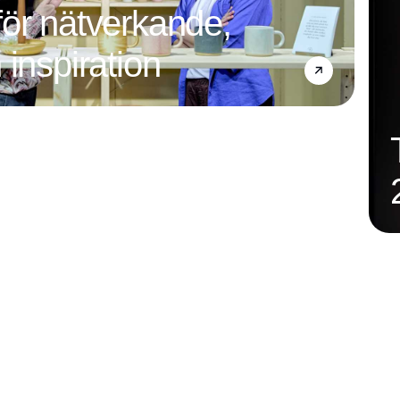
ör nätverkande,
 inspiration