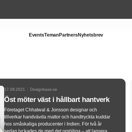
Events
Teman
Partners
Nyhetsbrev
Annons
17.08.2021
Designbase.se
Öst möter väst i hållbart hantverk
Företaget Chhatwal & Jonsson designar och
tillverkar handvävda mattor och handtryckta kuddar
hos småskaliga producenter i Indien. För två år
sedan lyckades de med det omöjliga – att lansera