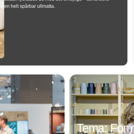
en helt spårbar ullmatta.
Annons
Tema: For