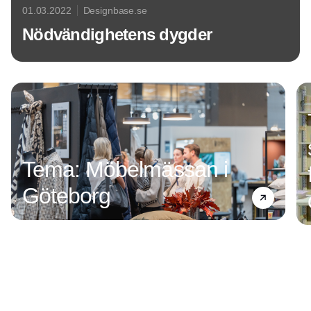
01.03.2022
Designbase.se
Nödvändighetens dygder
Annons
Tema: Möbelmässan i
Göteborg