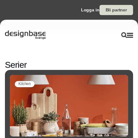
Logga in
Bli partner
Annons
Serier
Kitchen