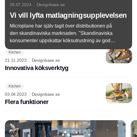
26.07.2024
Designbase.se
Vi vill lyfta matlagningsupplevelsen
Microplane har själv tagit över distributionen på
den skandinaviska marknaden. "Skandinaviska
konsumenter uppskattar köksutrustning av god
kvalitet, och efterfrågan på premiumprodukter är
Kitchen
hög, och detta är den bästa marknadsmiljön för
21.11.2023
Designbase.se
varumärken som Microplane", säger Marcin
Innovativa köksverktyg
Ziomek, general manager för Microplane i Europa.
Kitchen
03.04.2023
Designbase.se
Flera funktioner
Annons