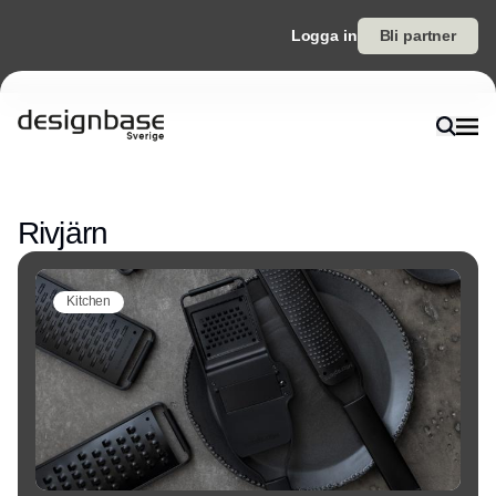
Logga in
Bli partner
Annons
Rivjärn
Kitchen