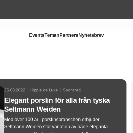
Events
Teman
Partners
Nyhetsbrev
Annons
25.08.2022
Hippie de Luxe
Sponsrad
Elegant porslin för alla från tyska
Seltmann Weiden
Med över 100 år i porslinsbranschen erbjuder
Seltmann Weiden stor variation av både eleganta