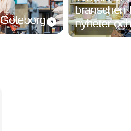
branschen f
 Göteborg
nyheter och
Annons