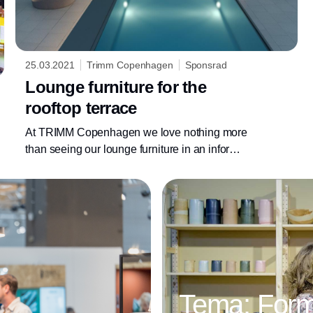
25.03.2021
Trimm Copenhagen
Sponsrad
Lounge furniture for the
rooftop terrace
At TRIMM Copenhagen we love nothing more
than seeing our lounge furniture in an informal
setting on a rooftop terrace in the city with a
Annons
beautiful view.
Tema: For