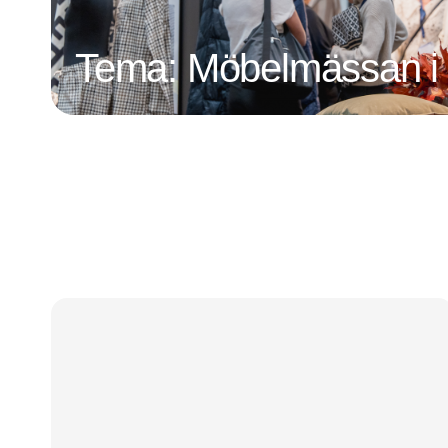
Tema: Möbelmässan i