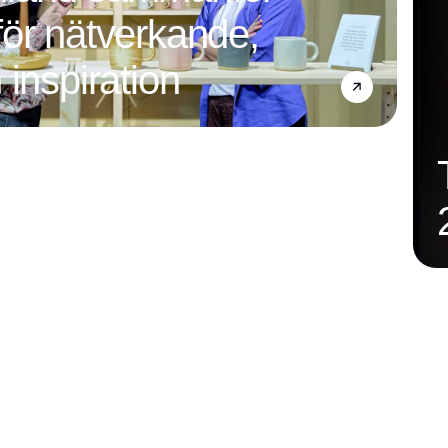
ör nätverkande,
 inspiration